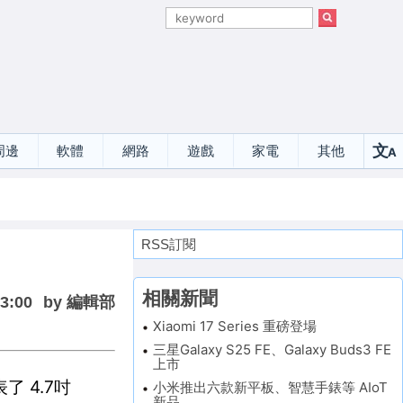
文
周邊
軟體
網路
遊戲
家電
其他
A
選
RSS訂閱
相關新聞
13:00
by 編輯部
Xiaomi 17 Series 重磅登場
三星Galaxy S25 FE、Galaxy Buds3 FE
上市
表了 4.7吋
小米推出六款新平板、智慧手錶等 AIoT
新品