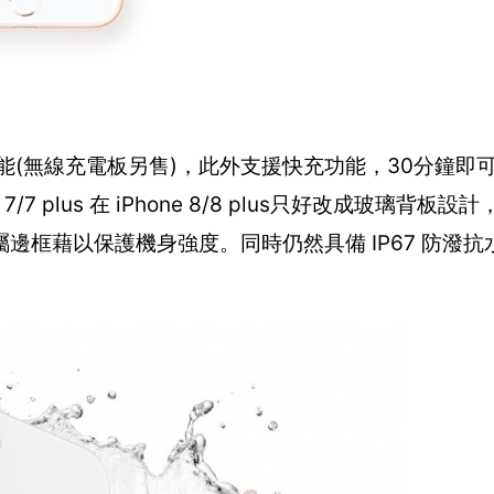
電功能(無線充電板另售)，此外支援快充功能，30分鐘即可充
 plus 在 iPhone 8/8 plus只好改成玻璃背板
邊框藉以保護機身強度。同時仍然具備 IP67 防潑抗