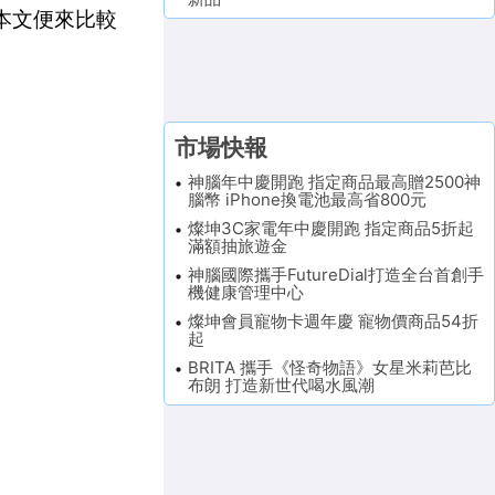
版機種。本文便來比較
市場快報
神腦年中慶開跑 指定商品最高贈2500神
腦幣 iPhone換電池最高省800元
燦坤3C家電年中慶開跑 指定商品5折起
滿額抽旅遊金
神腦國際攜手FutureDial打造全台首創手
機健康管理中心
燦坤會員寵物卡週年慶 寵物價商品54折
起
BRITA 攜手《怪奇物語》女星米莉芭比
布朗 打造新世代喝水風潮