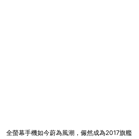
全螢幕手機如今蔚為風潮，儼然成為2017旗艦