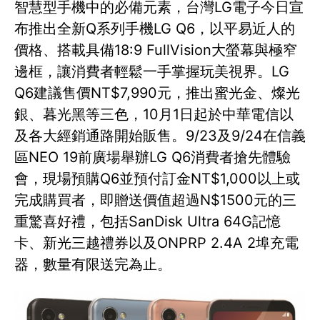
智慧型手機中的必備元素，台灣LG電子今日宣
布推出全新Q系列手機LG Q6，以平易近人的
價格、搭載具備18:9 FullVision大螢幕與極窄
邊框，讓消費者輕鬆一手掌握玩美視界。LG
Q6建議售價NT$7,990元，推出蜜光金、燦光
銀、暮光黑等三色，10月1日起於中華電信以
及各大經銷通路開始販售。9/23及9/24在信義
區NEO 19前廣場舉辦LG Q6消費者搶先體驗
會，現場預購Q6並預付訂金NT$1,000以上或
完成購買者，即贈送價值超過N$1500元的三
重驚喜好禮，包括SanDisk Ultra 64G記憶
卡、新光三越禮券以及ONPRP 2.4A 2埠充電
器，數量有限送完為止。