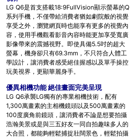
LG Q6是首支搭載18:9FullVision顯示螢幕的Q
系列手機，不僅帶給消費者猶如劇院般的視覺
享受之外，瀏覽網頁時也能享有更多的視覺內
容，使用手機觀看影音內容時能更加享受寬廣
影像帶來的震撼視野。即使具備5.5吋的超大
螢幕，機身卻只有69.3mm，不只符合人體工
學設計，讓消費者感受絕佳握感以及單手操控
玩美視界，更顯華麗身手。
優異相機功能 絕佳畫面完美呈現
LG Q6承襲LG獨有的專業相機技術，配有
1,300萬畫素的主相機鏡頭以及500萬畫素的
100度廣角前鏡頭，讓消費者不論是想要拍攝
浩瀚美景或是與三五好友一同自拍趣味多人的
大合照，都能夠輕鬆捕捉壯闊景色，輕鬆拍攝