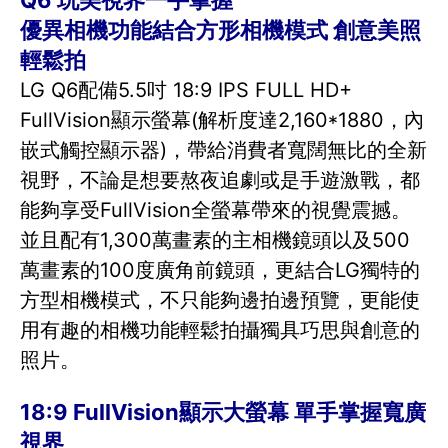
Q6 玩美視界一手掌握
優異相機功能結合方形相機模式 創意美照
輕鬆拍
LG Q6配備5.5吋 18:9 IPS FULL HD+
FullVision顯示螢幕(解析度達2,160*1880，內
嵌式觸控顯示器)，帶給消費者寬闊無比的全新
視野，不論是想要熬夜追劇或是手遊激戰，都
能夠享受FullVision全螢幕帶來的視覺震撼。
並且配有1,300萬畫素的主相機鏡頭以及500
萬畫素的100度廣角前鏡頭，更結合LG獨特的
方型相機模式，不只能夠邊拍邊預覽，更能使
用有趣的相機功能輕鬆拍攝獨具巧思與創意的
照片。
18:9 FullVision顯示大螢幕 單手掌握寬廣
視界