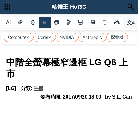
哈燒王 Hot3C
AI
🪖
⌚
📱
📷
🎬
💻
💾
🖱
🎮
文
A
選
Computex
Codex
NVIDIA
Anthropic
摺疊機
中階全螢幕極窄邊框 LG Q6 上
市
[LG]
分類:
手機
發布時間:
2017/09/20 18:00
by S.L. Gan