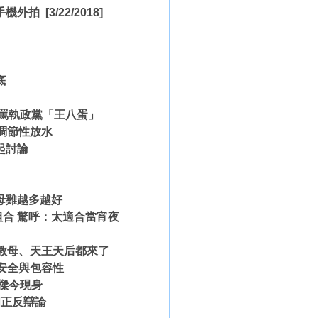
借手機外拍
[3/22/2018]
底
大罵執政黨「王八蛋」
調節性放水
起討論
母雞越多越好
合 驚呼：太適合當宵夜
咖教母、天王天后都來了
安全與包容性
樑今現身
四正反辯論