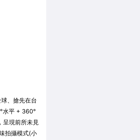
全球、搶先在台
平 + 360°
影片，呈現前所未見
味拍攝模式(小