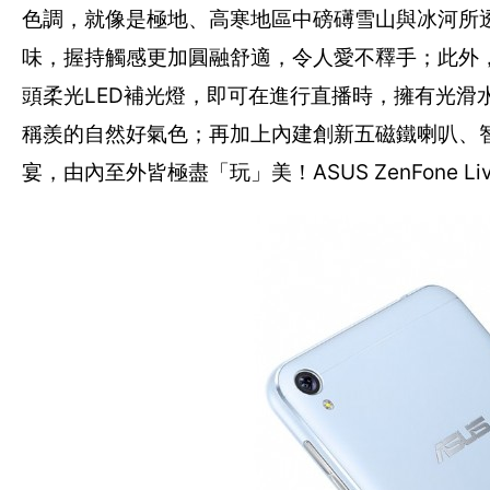
色調，就像是極地、高寒地區中磅礡雪山與冰河所
味，握持觸感更加圓融舒適，令人愛不釋手；此外，使
頭柔光LED補光燈，即可在進行直播時，擁有光滑
稱羨的自然好氣色；再加上內建創新五磁鐵喇叭、
宴，由內至外皆極盡「玩」美！ASUS ZenFone L