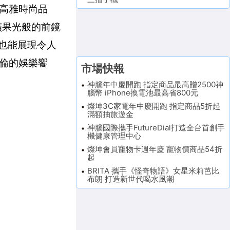
高雅時尚品
蘋果光般的前鏡
也能展現令人
倫的娛樂饗
市場快報
神腦年中慶開跑 指定商品最高贈2500神
腦幣 iPhone換電池最高省800元
燦坤3C家電年中慶開跑 指定商品5折起
滿額抽旅遊金
神腦國際攜手FutureDial打造全台首創手
機健康管理中心
燦坤會員寵物卡週年慶 寵物價商品54折
起
BRITA 攜手《怪奇物語》女星米莉芭比
布朗 打造新世代喝水風潮