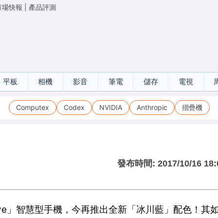
市場快報
|
產品評測
平板
相機
影音
筆電
儲存
電視
Computex
Codex
NVIDIA
Anthropic
摺疊機
發布時間:
2017/10/16 18:
e Live」智慧型手機，今再推出全新「冰川藍」配色！