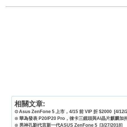
相關文章:
⊙
Asus ZenFone 5 上市，4/15 前 VIP 折 $2000
[4/12/
⊙
華為發表 P20/P20 Pro，徠卡三鏡頭與AI晶片麒麟
⊙
男神孔劉代言新一代ASUS ZenFone 5
[3/27/2018]