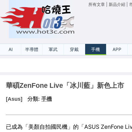
所有文章
|
新品介紹
|
AI
半導體
軍武
穿戴
手機
APP
華碩ZenFone Live「冰川藍」新色上市
[Asus]
分類:
手機
已成為「美顏自拍國民機」的「ASUS ZenFon