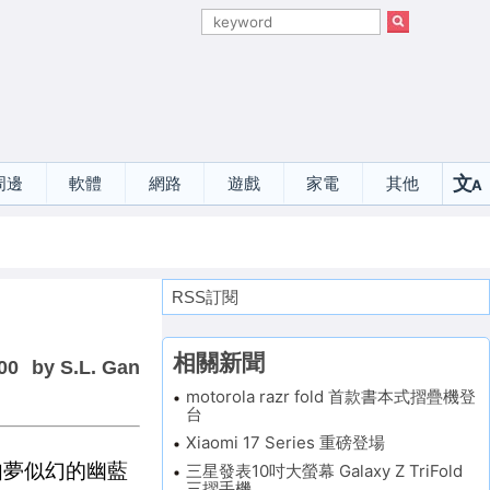
文
周邊
軟體
網路
遊戲
家電
其他
A
選
RSS訂閱
相關新聞
00
by S.L. Gan
motorola razr fold 首款書本式摺疊機登
台
Xiaomi 17 Series 重磅登場
其如夢似幻的幽藍
三星發表10吋大螢幕 Galaxy Z TriFold
三摺手機