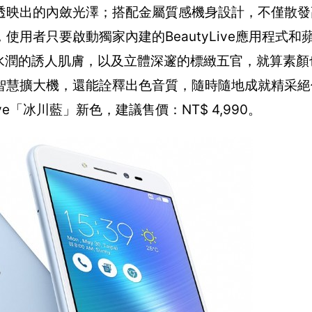
透映出的內斂光澤；搭配金屬質感機身設計，不僅散發
用者只要啟動獨家內建的BeautyLive應用程式和
水潤的誘人肌膚，以及立體深邃的標緻五官，就算素顏
智慧擴大機，還能詮釋出色音質，隨時隨地成就精采絕
ive「冰川藍」新色，建議售價：NT$ 4,990。