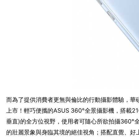
而為了提供消費者更無與倫比的行動攝影體驗，華碩也
上市！輕巧便攜的ASUS 360°全景攝影機，搭載210
垂直)的全方位視野，使用者可隨心所欲拍攝360°全景4K 
的壯麗景象與身臨其境的絕佳視角；搭配直覺、好上