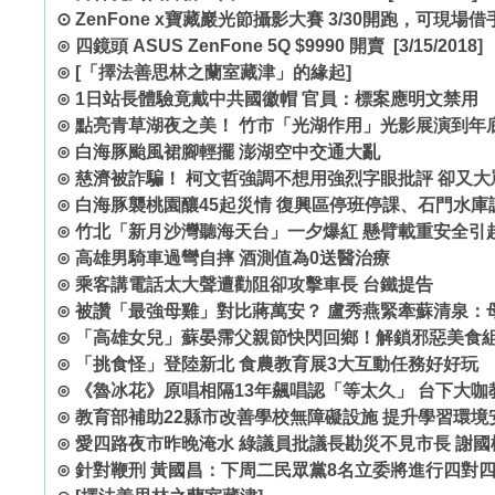
⊙
ZenFone x寶藏巖光節攝影大賽 3/30開跑，可現場
⊙
四鏡頭 ASUS ZenFone 5Q $9990 開賣
[3/15/2018]
⊙
[「擇法善思林之蘭室藏津」的緣起]
⊙
1日站長體驗竟戴中共國徽帽 官員：標案應明文禁用
⊙
點亮青草湖夜之美！ 竹市「光湖作用」光影展演到年
⊙
白海豚颱風裙腳輕擺 澎湖空中交通大亂
⊙
慈濟被詐騙！ 柯文哲強調不想用強烈字眼批評 卻又
⊙
白海豚襲桃園釀45起災情 復興區停班停課、石門水庫
⊙
竹北「新月沙灣聽海天台」一夕爆紅 懸臂載重安全引
⊙
高雄男騎車過彎自摔 酒測值為0送醫治療
⊙
乘客講電話太大聲遭勸阻卻攻擊車長 台鐵提告
⊙
被讚「最強母雞」對比蔣萬安？ 盧秀燕緊牽蘇清泉：
⊙
「高雄女兒」蘇晏霈父親節快閃回鄉！解鎖邪惡美食組
⊙
「挑食怪」登陸新北 食農教育展3大互動任務好好玩
⊙
《魯冰花》原唱相隔13年飆唱認「等太久」 台下大
⊙
教育部補助22縣市改善學校無障礙設施 提升學習環境
⊙
愛四路夜市昨晚淹水 綠議員批議長勘災不見市長 謝國
⊙
針對鞭刑 黃國昌：下周二民眾黨8名立委將進行四對