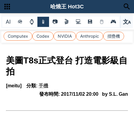
哈燒王 Hot3C
AI
🪖
⌚
📱
📷
🎬
💻
💾
🖱
🎮
文
A
選
Computex
Codex
NVIDIA
Anthropic
摺疊機
美圖T8s正式登台 打造電影級自
拍
[meitu]
分類:
手機
發布時間:
2017/11/02 20:00
by S.L. Gan