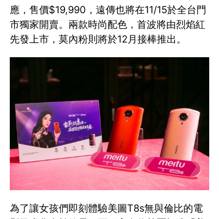
應，售價$19,990，遠傳也將在11/15於全台門
市獨家開賣。兩款時尚配色，首波將由烈焰紅
先發上市，莫內粉則將於12月接棒推出。
為了讓女孩們即刻體驗美圖T8s無與倫比的電