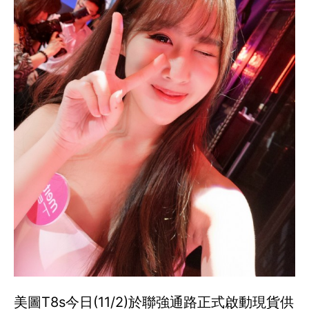
美圖T8s今日(11/2)於聯強通路正式啟動現貨供