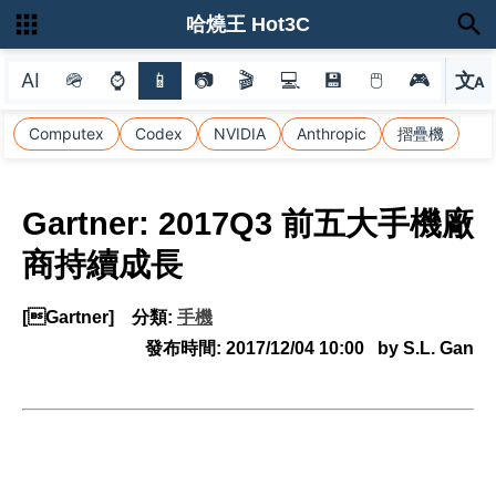
哈燒王 Hot3C
AI
🪖
⌚
📱
📷
🎬
💻
💾
🖱
🎮
文
A
選
Computex
Codex
NVIDIA
Anthropic
摺疊機
Gartner: 2017Q3 前五大手機廠
商持續成長
[Gartner]
分類:
手機
發布時間:
2017/12/04 10:00
by S.L. Gan