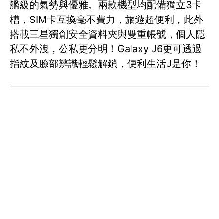
艦級的氣勢與優雅。兩款機型均配備獨立3卡
槽，SIM卡互換毫不費力，旅遊超便利，此外
搭載三星獨創安全資料夾與雙重帳號，個人隱
私不外洩，公私更分明！Galaxy J6更可透過
指紋及臉部辨識輕鬆解鎖，便利生活J是你！