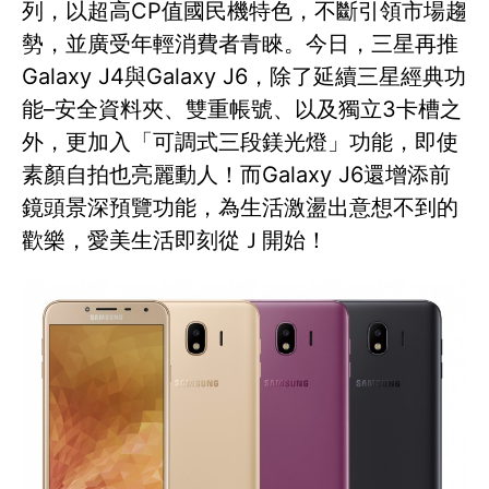
列，以超高CP值國民機特色，不斷引領市場趨
勢，並廣受年輕消費者青睞。今日，三星再推
Galaxy J4與Galaxy J6，除了延續三星經典功
能–安全資料夾、雙重帳號、以及獨立3卡槽之
外，更加入「可調式三段鎂光燈」功能，即使
素顏自拍也亮麗動人！而Galaxy J6還增添前
鏡頭景深預覽功能，為生活激盪出意想不到的
歡樂，愛美生活即刻從Ｊ開始！