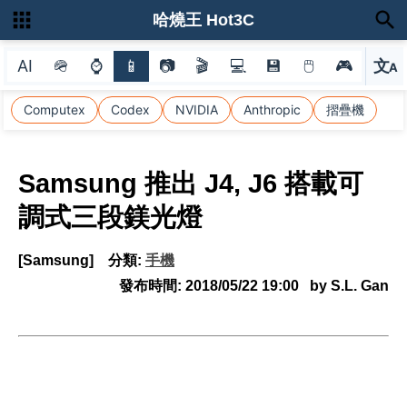
哈燒王 Hot3C
AI
🪖
⌚
📱
📷
🎬
💻
💾
🖱
🎮
文
A
選
Computex
Codex
NVIDIA
Anthropic
摺疊機
Samsung 推出 J4, J6 搭載可
調式三段鎂光燈
[Samsung]
分類:
手機
發布時間:
2018/05/22 19:00
by S.L. Gan