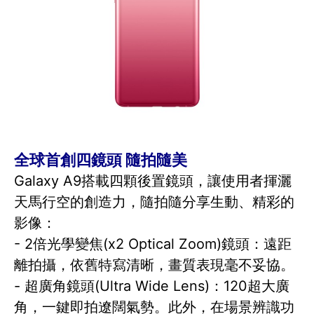
全球首創四鏡頭 隨拍隨美
Galaxy A9搭載四顆後置鏡頭，讓使用者揮灑
天馬行空的創造力，隨拍隨分享生動、精彩的
影像：
- 2倍光學變焦(x2 Optical Zoom)鏡頭：遠距
離拍攝，依舊特寫清晰，畫質表現毫不妥協。
- 超廣角鏡頭(Ultra Wide Lens)：120超大廣
角，一鍵即拍遼闊氣勢。此外，在場景辨識功