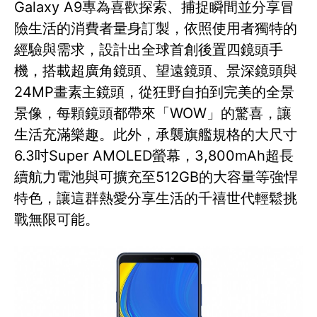
Galaxy A9專為喜歡探索、捕捉瞬間並分享冒
險生活的消費者量身訂製，依照使用者獨特的
經驗與需求，設計出全球首創後置四鏡頭手
機，搭載超廣角鏡頭、望遠鏡頭、景深鏡頭與
24MP畫素主鏡頭，從狂野自拍到完美的全景
景像，每顆鏡頭都帶來「WOW」的驚喜，讓
生活充滿樂趣。此外，承襲旗艦規格的大尺寸
6.3吋Super AMOLED螢幕，3,800mAh超長
續航力電池與可擴充至512GB的大容量等強悍
特色，讓這群熱愛分享生活的千禧世代輕鬆挑
戰無限可能。