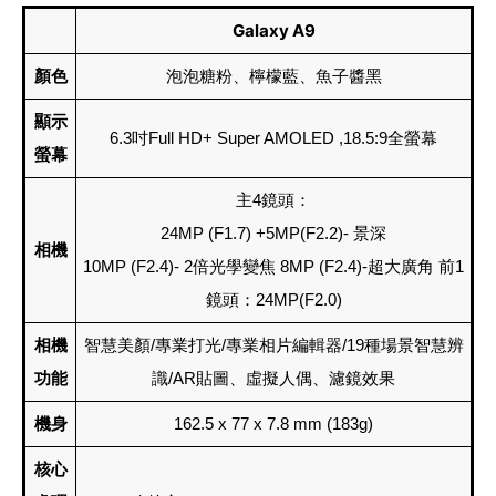
Galaxy A9
顏色
泡泡糖粉、檸檬藍、魚子醬黑
顯示
6.3吋Full HD+ Super AMOLED ,18.5:9全螢幕
螢幕
主4鏡頭：
24MP (F1.7) +5MP(F2.2)- 景深
相機
10MP (F2.4)- 2倍光學變焦 8MP (F2.4)-超大廣角 前1
鏡頭：24MP(F2.0)
相機
智慧美顏/專業打光/專業相片編輯器/19種場景智慧辨
功能
識/AR貼圖、虛擬人偶、濾鏡效果
機身
162.5 x 77 x 7.8 mm (183g)
核心