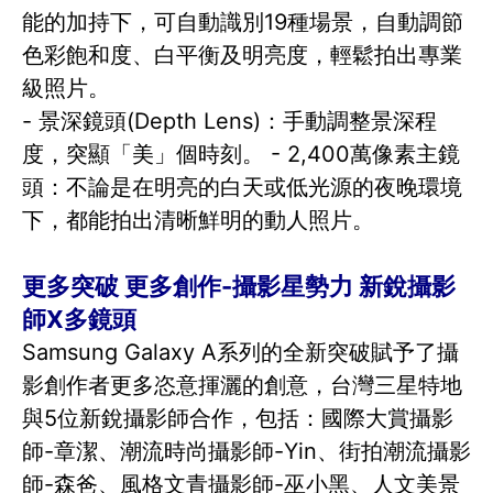
能的加持下，可自動識別19種場景，自動調節
色彩飽和度、白平衡及明亮度，輕鬆拍出專業
級照片。
- 景深鏡頭(Depth Lens)：手動調整景深程
度，突顯「美」個時刻。 - 2,400萬像素主鏡
頭：不論是在明亮的白天或低光源的夜晚環境
下，都能拍出清晰鮮明的動人照片。
更多突破 更多創作-攝影星勢力 新銳攝影
師X多鏡頭
Samsung Galaxy A系列的全新突破賦予了攝
影創作者更多恣意揮灑的創意，台灣三星特地
與5位新銳攝影師合作，包括：國際大賞攝影
師-章潔、潮流時尚攝影師-Yin、街拍潮流攝影
師-森爸、風格文青攝影師-巫小黑、人文美景