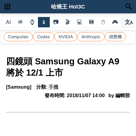
哈燒王 Hot3C
AI
🪖
⌚
📱
📷
🎬
💻
💾
🖱
🎮
文
A
選
Computex
Codex
NVIDIA
Anthropic
摺疊機
四鏡頭 Samsung Galaxy A9
將於 12/1 上市
[Samsung]
分類:
手機
發布時間:
2018/11/07 14:00
by 編輯部