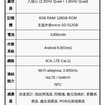
處理
八核心 (2.2GHz Quad + 1.8GHz Quad)
器
記憶
6GB RAM/ 128GB ROM
體
支援外接micro SD 512GB
電池
3,800mAh
作業
Android 8.0(Oreo)
系統
網路
3CA, LTE Cat.11
Wi-Fi a/b/g/n/ac 2.4/5GHz
連結
VoLTE / VoWi-Fi
能力
NFC
感應
加速度計, 指紋辨識器, 陀螺儀, 數位指南針, 霍爾感
器
應器, 趨近感應器, RGB光源感應器