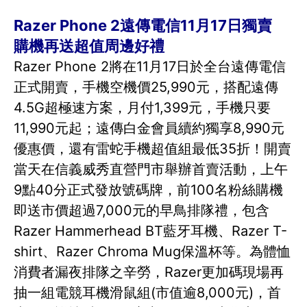
Razer Phone 2遠傳電信11月17日獨賣
購機再送超值周邊好禮
Razer Phone 2將在11月17日於全台遠傳電信
正式開賣，手機空機價25,990元，搭配遠傳
4.5G超極速方案，月付1,399元，手機只要
11,990元起；遠傳白金會員續約獨享8,990元
優惠價，還有雷蛇手機超值組最低35折！開賣
當天在信義威秀直營門市舉辦首賣活動，上午
9點40分正式發放號碼牌，前100名粉絲購機
即送市價超過7,000元的早鳥排隊禮，包含
Razer Hammerhead BT藍牙耳機、Razer T-
shirt、Razer Chroma Mug保溫杯等。為體恤
消費者漏夜排隊之辛勞，Razer更加碼現場再
抽一組電競耳機滑鼠組(市值逾8,000元)，首