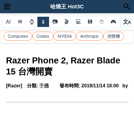
哈燒王 Hot3C
AI
🪖
⌚
📱
📷
🎬
💻
💾
🖱
🎮
文
A
選
Computex
Codex
NVIDIA
Anthropic
摺疊機
Razer Phone 2, Razer Blade
15 台灣開賣
[Razer]
分類:
手機
發布時間:
2018/11/14 18:00
by