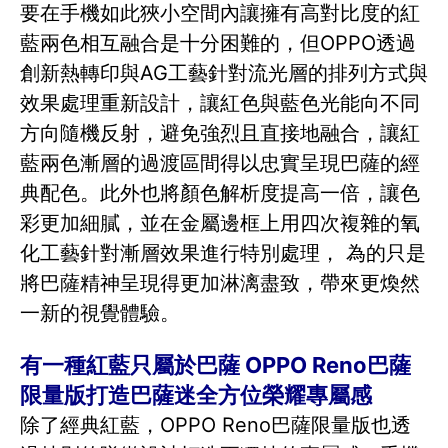
要在手機如此狹小空間內讓擁有高對比度的紅
藍兩色相互融合是十分困難的，但OPPO透過
創新熱轉印與AG工藝針對流光層的排列方式與
效果處理重新設計，讓紅色與藍色光能向不同
方向隨機反射，避免強烈且直接地融合，讓紅
藍兩色漸層的過渡區間得以忠實呈現巴薩的經
典配色。此外也將顏色解析度提高一倍，讓色
彩更加細膩，並在金屬邊框上用四次複雜的氧
化工藝針對漸層效果進行特別處理， 為的只是
將巴薩精神呈現得更加淋漓盡致，帶來更煥然
一新的視覺體驗。
有一種紅藍只屬於巴薩 OPPO Reno巴薩
限量版打造巴薩迷全方位榮耀專屬感
除了經典紅藍，OPPO Reno巴薩限量版也透