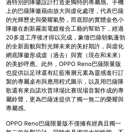
過特別的隊徽設計打造更獨特的專屬感。手機
上的巴薩隊徽藉由放大與虛化處理，代表巴薩
的光輝歷史與榮耀氣勢，而底部的實體金色小
隊徽在創新霧面電鍍複合工藝的幫助下，經過
20多道工序後才得以完成，象徵巴薩朝氣蓬勃
的全新面貌與對光輝未來的美好期許，與虛化
網底隊徽形成虛（過去）與實（現在和未來）
的美妙呼應。此外，OPPO Reno巴薩限量版
也提供以足球還有紅藍漸層元素為靈感進行訂
製的專屬桌布與應用程式圖示，以及用巴薩隊
歌還有來自諾坎普球場比賽現場音製作成的專
屬鈴聲，更為巴薩迷提供了獨一無二的榮耀與
專屬感。
OPPO Reno巴薩限量版不僅擁有經典且獨一