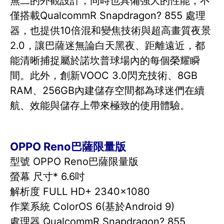
無二的外觀設計，同時也具備強大的性能，不
僅搭載QualcommR Snapdragon? 855 處理
器，也提供10倍混和變焦技術與超高畫質夜景
2.0，讓巴薩迷無論白天黑夜、距離遠近，都
能清晰捕捉屬於諾坎普球場內的每個榮耀瞬
間。此外，創新VOOC 3.0閃充技術、8GB
RAM、256GB內建儲存空間都為球迷們在續
航、效能與儲存上帶來極致的使用體驗。
OPPO Reno巴薩限量版
型號 OPPO Reno巴薩限量版
螢幕 尺寸* 6.6吋
解析度 FULL HD+ 2340x1080
作業系統 ColorOS 6(基於Android 9)
處理器 QualcommR Snapdragon? 855