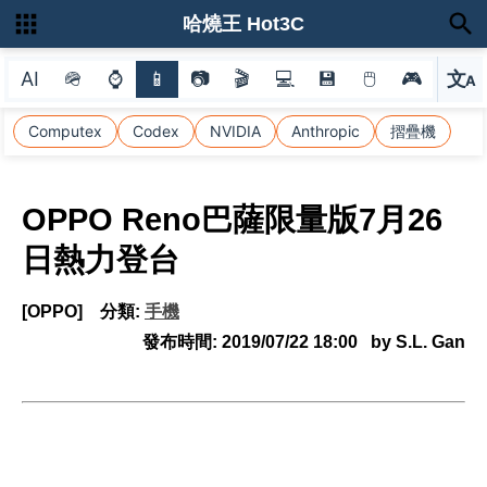
哈燒王 Hot3C
AI
🪖
⌚
📱
📷
🎬
💻
💾
🖱
🎮
文
A
選
Computex
Codex
NVIDIA
Anthropic
摺疊機
OPPO Reno巴薩限量版7月26
日熱力登台
[OPPO]
分類:
手機
發布時間:
2019/07/22 18:00
by S.L. Gan