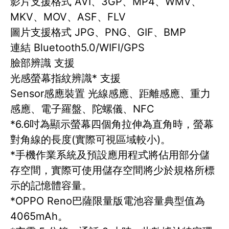
影片支援格式 AVI、3GP、MP4、WMV、
MKV、MOV、ASF、FLV
圖片支援格式 JPG、PNG、GIF、BMP
連結 Bluetooth5.0/WIFI/GPS
臉部辨識 支援
光感螢幕指紋辨識* 支援
Sensor感應裝置 光線感應、距離感應、重力
感應、電子羅盤、陀螺儀、NFC
*6.6吋為顯示螢幕四個角拉伸為直角時，螢幕
對角線的長度(實際可視區域較小)。
*手機作業系統及預設應用程式將佔用部分儲
存空間，實際可使用儲存空間將少於規格所標
示的記憶體容量。
*OPPO Reno巴薩限量版電池容量典型值為
4065mAh。