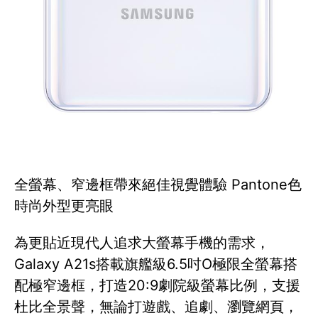
全螢幕、窄邊框帶來絕佳視覺體驗 Pantone色
時尚外型更亮眼
為更貼近現代人追求大螢幕手機的需求，
Galaxy A21s搭載旗艦級6.5吋O極限全螢幕搭
配極窄邊框，打造20:9劇院級螢幕比例，支援
杜比全景聲，無論打遊戲、追劇、瀏覽網頁，