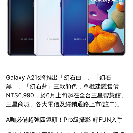
Galaxy A21s將推出「幻石白」、「幻石
黑」、「幻石藍」三款顏色，單機建議售價
NT$6,990，於6月上旬起在全台三星智慧館、
三星商城、各大電信及經銷通路上市(註二)。
A咖必備超強四鏡頭！Pro級攝影 好FUN入手