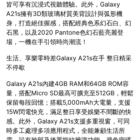
皆可享有沉浸式視聽體驗。此外，Galaxy
A21s擁有3D類玻璃材質美背設計與弧形機
身，打造絕佳握感，搭配經典色系幻石白、幻
石黑，以及2020 Pantone色幻石藍亮麗登
場，一機在手引領時尚潮流！
生活、享樂零時差Galaxy A21s在手 整日精采
不停歇
Galaxy A21s內建4GB RAM和64GB ROM容
量，搭配Micro SD最高可擴充至512GB，輕鬆
保留每段回憶；搭載5,000mAh大電量，支援
15W閃電快充，滿足整日享受娛樂不間斷的快
感。此外，Galaxy A21s支援多重視窗，可同
時多工處理多項應用程式，全能兼顧生活所