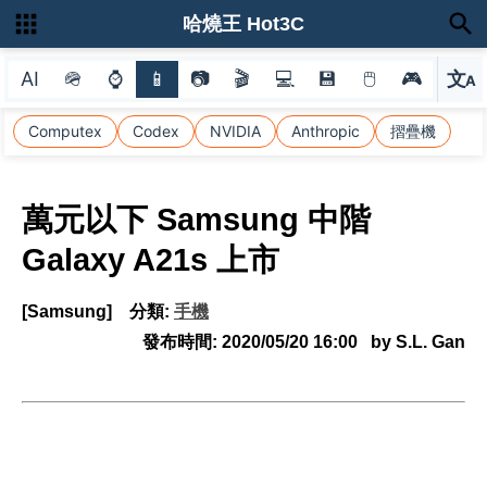
哈燒王 Hot3C
AI
🪖
⌚
📱
📷
🎬
💻
💾
🖱
🎮
文
A
選
Computex
Codex
NVIDIA
Anthropic
摺疊機
萬元以下 Samsung 中階
Galaxy A21s 上市
[Samsung]
分類:
手機
發布時間:
2020/05/20 16:00
by S.L. Gan