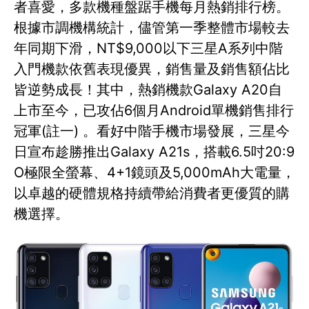
者喜愛，多款機種盤踞手機每月熱銷排行榜。
根據市調機構統計，儘管第一季整體市場較去
年同期下滑，NT$9,000以下三星A系列中階
入門機款依舊表現優異，銷售量及銷售額佔比
皆逆勢成長！其中，熱銷機款Galaxy A20自
上市至今，已攻佔6個月Android單機銷售排行
冠軍(註一) 。看好中階手機市場發展，三星今
日宣布趁勝推出Galaxy A21s，搭載6.5吋20:9
O極限全螢幕、4+1鏡頭及5,000mAh大電量，
以卓越的硬體規格持續帶給消費者更優質的購
機選擇。