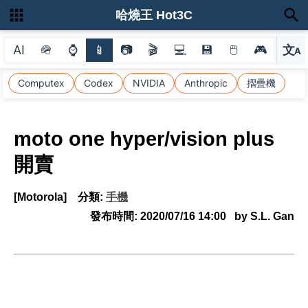
哈燒王 Hot3C
AI
🪖
⌚
📱
📷
🎬
💻
💾
🖱
🎮
文
A
選
Computex
Codex
NVIDIA
Anthropic
摺疊機
moto one hyper/vision plus
開賣
[Motorola]
分類:
手機
發布時間:
2020/07/16 14:00
by S.L. Gan