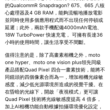
的QualcommR Snapdragon? 675、665 八核
心處理器及4 GB RAM，能夠流暢地播放電影
並同時使用多個應用程式而不出現任何停頓或
延遲；此外，兩款手機配備4000mAh電池、
18W TurboPower 快速充電， 可擁有長達36
小時的使用時間，讓生活享受不間斷。
值得注意的是，除了高畫素相機之外，moto
one hyper、moto one vision plus領先同級
產品搭配Quad Pixel 四合一畫素技術，能將不
同鏡頭的四個像素合而為一，增加相機光線敏
感度，減少低光源環境所造成的視覺干擾。在
在昏暗的光線下，開啟「夜視模式」更可讓
Quad Pixel 技術將光線敏感度提高 4 倍多，
加上AI相機功能自動根據拍攝環境優化設定，