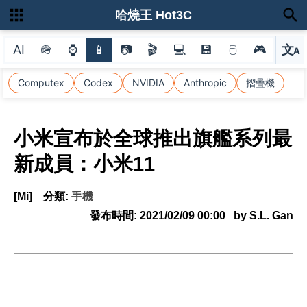
哈燒王 Hot3C
AI
🪖
⌚
📱
📷
🎬
💻
💾
🖱
🎮
文
A
選
Computex
Codex
NVIDIA
Anthropic
摺疊機
小米宣布於全球推出旗艦系列最
新成員：小米11
[Mi]
分類:
手機
發布時間:
2021/02/09 00:00
by S.L. Gan