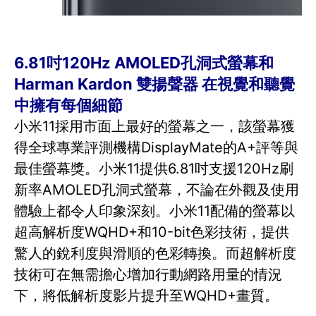
6.81吋120Hz AMOLED孔洞式螢幕和
Harman Kardon 雙揚聲器 在視覺和聽覺
中擁有每個細節
小米11採用市面上最好的螢幕之一，該螢幕獲
得全球專業評測機構DisplayMate的A+評等與
最佳螢幕獎。小米11提供6.81吋支援120Hz刷
新率AMOLED孔洞式螢幕，不論在外觀及使用
體驗上都令人印象深刻。小米11配備的螢幕以
超高解析度WQHD+和10-bit色彩技術，提供
驚人的銳利度與滑順的色彩轉換。而超解析度
技術可在無需擔心增加行動網路用量的情況
下，將低解析度影片提升至WQHD+畫質。