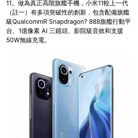
11。做為真正高階旗艦手機，小米11較上一代
（註一）有多項突破性的創新，包含配備旗艦
級QualcommR Snapdragon? 888旗艦行動平
台、1億像素 AI 三鏡頭、影院級音效和支援
50W無線充電。