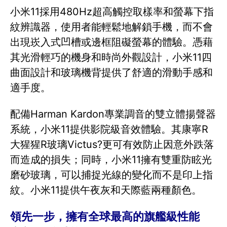
小米11採用480Hz超高觸控取樣率和螢幕下指
紋辨識器，使用者能輕鬆地解鎖手機，而不會
出現崁入式凹槽或邊框阻礙螢幕的體驗。憑藉
其光滑輕巧的機身和時尚外觀設計，小米11四
曲面設計和玻璃機背提供了舒適的滑動手感和
適手度。
配備Harman Kardon專業調音的雙立體揚聲器
系統，小米11提供影院級音效體驗。其康寧R
大猩猩R玻璃Victus?更可有效防止因意外跌落
而造成的損失；同時，小米11擁有雙重防眩光
磨砂玻璃，可以捕捉光線的變化而不是印上指
紋。小米11提供午夜灰和天際藍兩種顏色。
領先一步，擁有全球最高的旗艦級性能