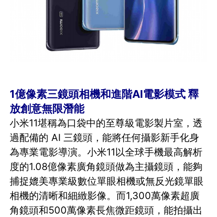
1億像素三鏡頭相機和進階AI電影模式 釋
放創意無限潛能
小米11堪稱為口袋中的至尊級電影製片室，透
過配備的 AI 三鏡頭，能將任何攝影新手化身
為專業電影導演。小米11以全球手機最高解析
度的1.08億像素廣角鏡頭做為主攝鏡頭，能夠
捕捉媲美專業級數位單眼相機或無反光鏡單眼
相機的清晰和細緻影像。而1,300萬像素超廣
角鏡頭和500萬像素長焦微距鏡頭，能拍攝出