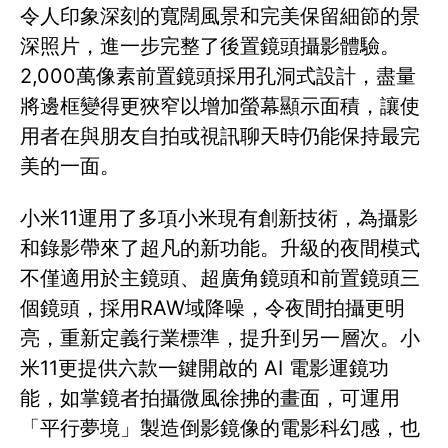
令人印象深刻的寬闊風景和完美保留細節的景
深照片，進一步完整了後置鏡頭攝影體驗。
2,000萬像素前置鏡頭採用孔洞式設計，盡量
將邊框變得更狹窄以增加螢幕顯示面積，讓使
用者在與朋友自拍或視訊聊天時仍能保持最完
美的一面。
小米11運用了多項小米現有創新技術，為攝影
和錄影帶來了超凡的新功能。升級的夜間模式
不僅適用於主鏡頭、超廣角鏡頭和前置鏡頭三
個鏡頭，採用RAW域降噪，令夜間拍攝更明
亮，重新定義行業標準，提升到另一層次。小
米11更提供六款一鍵開啟的 AI 電影運鏡功
能，如掌鏡者拍攝微風徐拂的畫面，可運用
「平行夢境」製造倒影鏡像的電影科幻感，也