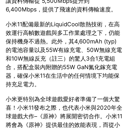
讓資料傳輸從 5,500Mbps提升到
6,400Mbps，提供了飛速的資料傳輸速度。
小米11配備最新的LiquidCool散熱技術，在高
效運行高幀數遊戲與多工作業處理之下，仍能
保持機身不過熱。此外，其4,600mAh (typ)
的電池容量以及55W有線充電、50W無線充電
和10W無線反充（註三）的驚人3合1充電組
合，搭配盒裝內附贈的55W GaN氮化鎵充電
器，確保小米11在生活中的任何情境下均能保
持充足電力。
小米更特別為全球遊戲愛好者準備了一個大驚
喜！小米11發布之際，也代表小米與2020年全
球遊戲大作–《原神》將展開密切合作。小米11
將會為《原神》提供最佳的效能表現，而從小