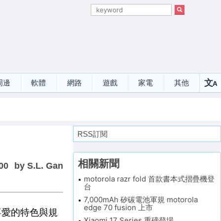
文
周邊
軟體
網路
遊戲
家電
其他
A
選
RSS訂閱
相關新聞
00
by S.L. Gan
motorola razr fold 首款書本式摺疊機登
台
7,000mAh 矽碳電池軍規 motorola
edge 70 fusion 上市
粉喜愛的特色與規
Xiaomi 17 Series 重磅登場