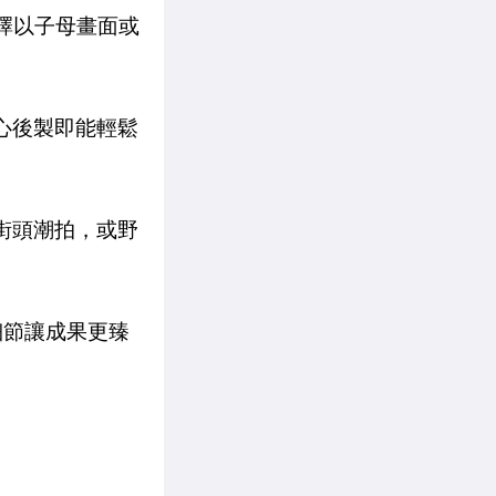
擇以子母畫面或
苦心後製即能輕鬆
街頭潮拍，或野
細節讓成果更臻