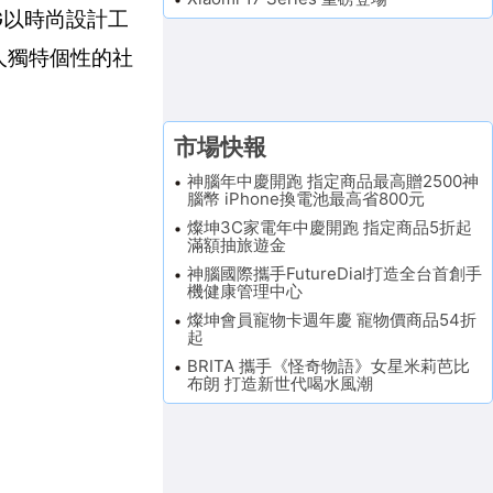
 5G以時尚設計工
人獨特個性的社
市場快報
神腦年中慶開跑 指定商品最高贈2500神
腦幣 iPhone換電池最高省800元
燦坤3C家電年中慶開跑 指定商品5折起
滿額抽旅遊金
神腦國際攜手FutureDial打造全台首創手
機健康管理中心
燦坤會員寵物卡週年慶 寵物價商品54折
起
BRITA 攜手《怪奇物語》女星米莉芭比
布朗 打造新世代喝水風潮