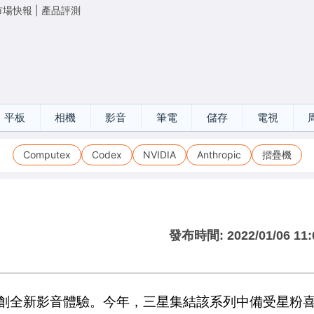
市場快報
|
產品評測
平板
相機
影音
筆電
儲存
電視
Computex
Codex
NVIDIA
Anthropic
摺疊機
發布時間:
2022/01/06 11:
艦系列，開創全新影音體驗。今年，三星集結該系列中備受星