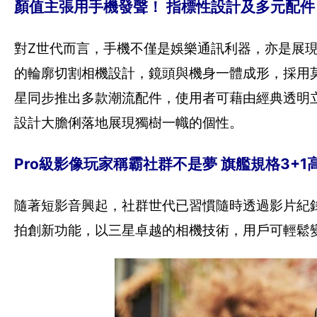
顏值主張用手機發聲！ 指標性設計及多元配件
對Z世代而言，手機不僅是娛樂通訊利器，亦是展現時尚風
的輪廓切割相機設計，鏡頭與機身一體成形，採用
星同步推出多款潮流配件，使用者可藉由經典透明
設計大膽俐落地展現獨樹一幟的個性。
Pro級影像玩家稱霸社群不是夢 旗艦規格3+
隨著短影音興起，社群世代已習慣隨時透過影片紀錄與分
拍創新功能，以三星卓越的相機技術，用戶可輕鬆變