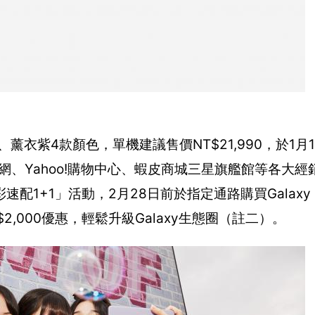
欖綠、薰衣紫4款顏色，單機建議售價NT$21,990，於1
購物網、Yahoo!購物中心、蝦皮商城三星旗艦館等各大
+1」活動，2月28日前於指定通路購買Galaxy S2
T$2,000優惠，輕鬆升級Galaxy生態圈（註二）。