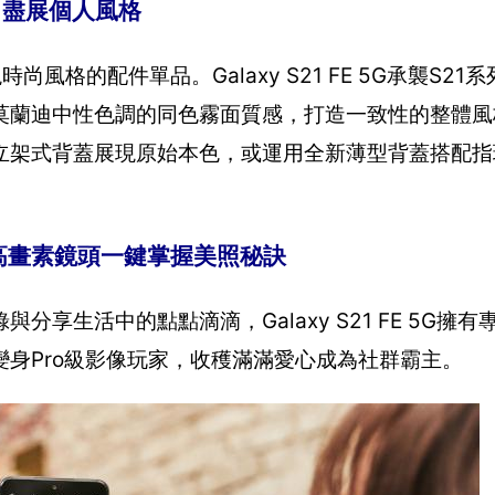
 盡展個人風格
格的配件單品。Galaxy S21 FE 5G承襲S21
莫蘭迪中性色調的同色霧面質感，打造一致性的整體風
立架式背蓋展現原始本色，或運用全新薄型背蓋搭配指
1高畫素鏡頭一鍵掌握美照秘訣
享生活中的點點滴滴，Galaxy S21 FE 5G擁
身Pro級影像玩家，收穫滿滿愛心成為社群霸主。