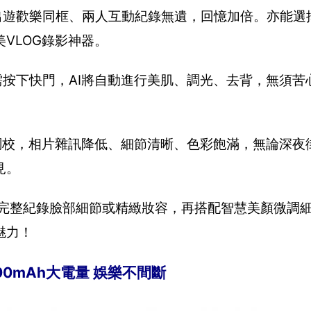
出遊歡樂同框、兩人互動紀錄無遺，回憶加倍。亦能選
VLOG錄影神器。
只需按下快門，AI將自動進行美肌、調光、去背，無須
I調校，相片雜訊降低、細節清晰、色彩飽滿，無論深夜
見。
，能完整紀錄臉部細節或精緻妝容，再搭配智慧美顏微調
魅力！
00mAh大電量 娛樂不間斷