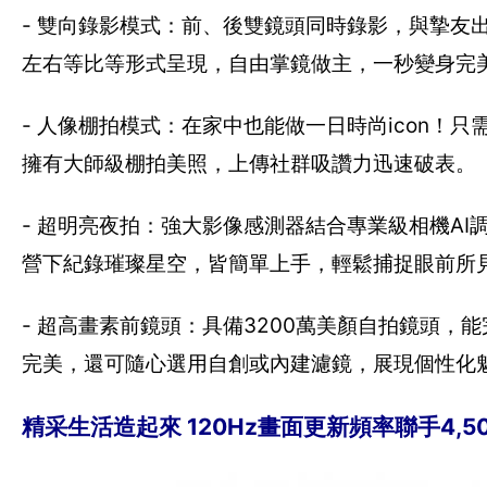
- 雙向錄影模式：前、後雙鏡頭同時錄影，與摯友
左右等比等形式呈現，自由掌鏡做主，一秒變身完美
- 人像棚拍模式：在家中也能做一日時尚icon！
擁有大師級棚拍美照，上傳社群吸讚力迅速破表。
- 超明亮夜拍：強大影像感測器結合專業級相機A
營下紀錄璀璨星空，皆簡單上手，輕鬆捕捉眼前所
- 超高畫素前鏡頭：具備3200萬美顏自拍鏡頭
完美，還可隨心選用自創或內建濾鏡，展現個性化
精采生活造起來 120Hz畫面更新頻率聯手4,5