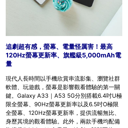
追劇超有感，螢幕、電量怪厲害！最高
120Hz螢幕更新率、旗艦級5,000mAh電
量
現代人長時間以手機欣賞串流影集、瀏覽社群
軟體、玩遊戲，螢幕是影響觀看體驗的第一關
鍵。Galaxy A33｜A53 5G分別搭載6.4吋U極
限全螢幕、90Hz螢幕更新率以及6.5吋O極限
全螢幕、120Hz螢幕更新率，提供流暢無比、
身歷其境的觀看體驗。此外，兩款手機均配備