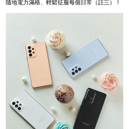
隨地電力滿格、輕鬆征服每個日常（註三）！