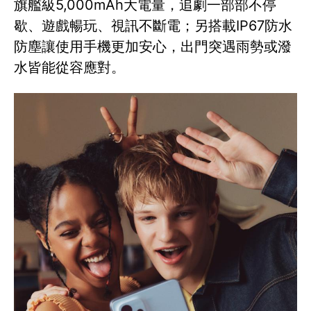
旗艦級5,000mAh大電量，追劇一部部不停
歇、遊戲暢玩、視訊不斷電；另搭載IP67防水
防塵讓使用手機更加安心，出門突遇雨勢或潑
水皆能從容應對。