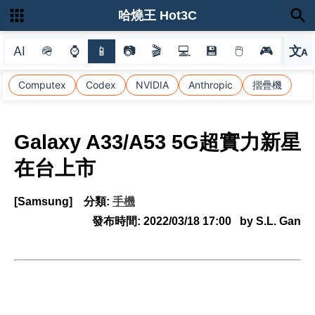
哈燒王 Hot3C
AI
🪖
⌚
📱
📷
🎬
💻
💾
🖱
🎮
文
A
選
Computex
Codex
NVIDIA
Anthropic
摺疊機
Galaxy A33/A53 5G超實力新星
在台上市
[Samsung]
分類:
手機
發布時間:
2022/03/18 17:00
by S.L. Gan