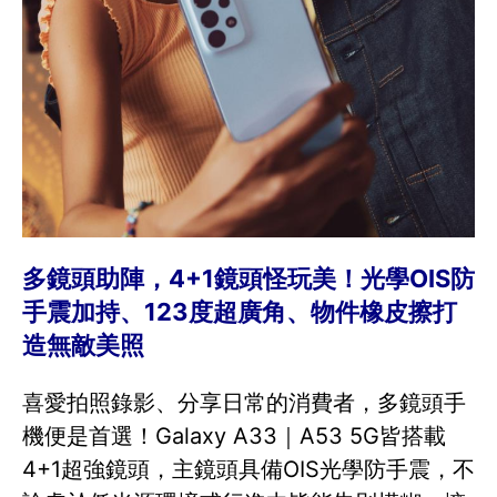
多鏡頭助陣，4+1鏡頭怪玩美！光學OIS防
手震加持、123度超廣角、物件橡皮擦打
造無敵美照
喜愛拍照錄影、分享日常的消費者，多鏡頭手
機便是首選！Galaxy A33｜A53 5G皆搭載
4+1超強鏡頭，主鏡頭具備OIS光學防手震，不