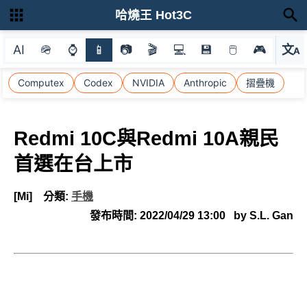
哈燒王 Hot3C
AI
🪖
⌚
📱
📷
🎬
💻
💾
🖱
🎮
文
A
選
Computex
Codex
NVIDIA
Anthropic
摺疊機
Redmi 10C與Redmi 10A親民
首選在台上市
[Mi]
分類:
手機
發布時間:
2022/04/29 13:00
by S.L. Gan