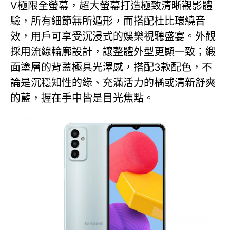
V極限全螢幕，超大螢幕打造極致清晰觀影體
驗，所有細節無所遁形，而搭配杜比環繞音
效，用戶可享受沉浸式的娛樂視聽盛宴。外觀
採用流線輪廓設計，讓整體外型更顯一致；緞
面塗層的背蓋極具光澤感，搭配3款配色，不
論是沉穩知性的綠、充滿活力的橘或清新舒爽
的藍，握在手中皆是目光焦點。