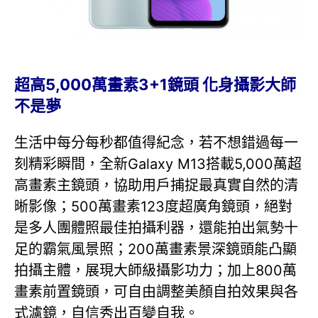
超高5,000萬畫素3+1鏡頭 化身攝影大師
不是夢
生活中每分每秒都值得紀念，若不想錯過每一
刻精彩瞬間，全新Galaxy M13搭載5,000萬超
高畫素主鏡頭，協助用戶捕捉最真實自然的清
晰影像；500萬畫素123度超廣角鏡頭，絕對
是多人團體照最佳拍攝利器，還能拍出氣勢十
足的霸氣風景照；200萬畫素景深鏡頭能凸顯
拍攝主體，展現大師級攝影功力；加上800萬
畫素前置鏡頭，可自由調整美顏自拍效果與各
式濾鏡，自信秀出百變自我。