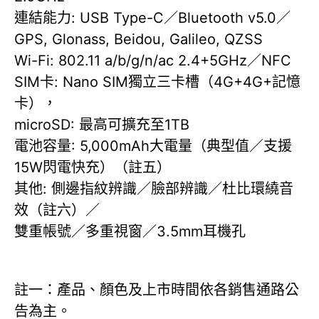
連結能力: USB Type-C／Bluetooth v5.0／
GPS, Glonass, Beidou, Galileo, QZSS
Wi-Fi: 802.11 a/b/g/n/ac 2.4+5GHz／NFC
SIM卡: Nano SIM獨立三卡槽（4G+4G+記憶
卡），
microSD: 最高可擴充至1TB
電池容量: 5,000mAh大電量（典型值／支援
15W閃電快充）（註五）
其他: 側邊指紋辨識／臉部辨識／杜比環繞音
效（註六）／
雙重帳號／多重視窗／3.5mm耳機孔
註一：產品、顏色及上市時間依各銷售通路公
告為主。