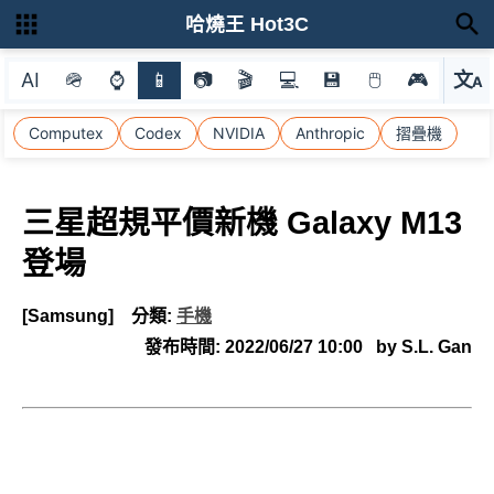
哈燒王 Hot3C
AI
🪖
⌚
📱
📷
🎬
💻
💾
🖱
🎮
文
A
選
Computex
Codex
NVIDIA
Anthropic
摺疊機
三星超規平價新機 Galaxy M13
登場
[Samsung]
分類:
手機
發布時間:
2022/06/27 10:00
by S.L. Gan