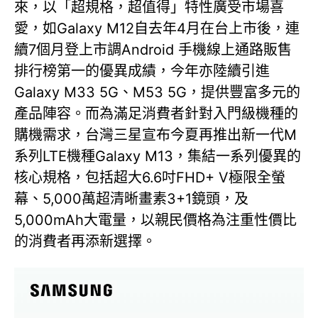
來，以「超規格，超值得」特性廣受市場喜
愛，如Galaxy M12自去年4月在台上市後，連
續7個月登上市調Android 手機線上通路販售
排行榜第一的優異成績，今年亦陸續引進
Galaxy M33 5G、M53 5G，提供豐富多元的
產品陣容。而為滿足消費者針對入門級機種的
購機需求，台灣三星宣布今夏再推出新一代M
系列LTE機種Galaxy M13，集結一系列優異的
核心規格，包括超大6.6吋FHD+ V極限全螢
幕、5,000萬超清晰畫素3+1鏡頭，及
5,000mAh大電量，以親民價格為注重性價比
的消費者再添新選擇。