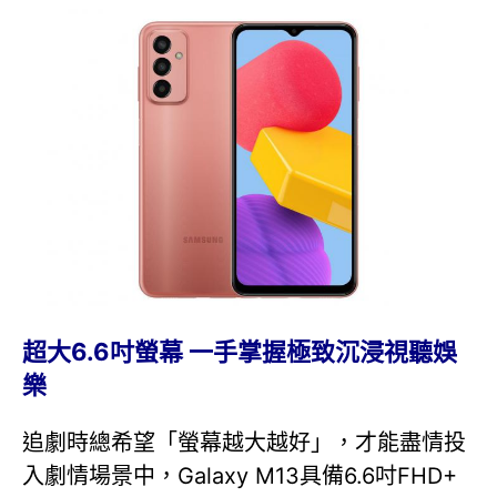
超大6.6吋螢幕 一手掌握極致沉浸視聽娛
樂
追劇時總希望「螢幕越大越好」，才能盡情投
入劇情場景中，Galaxy M13具備6.6吋FHD+