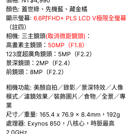
價格: NT$4,990
顏色: 蓋世綠、先機藍、藏金橘
顯示螢幕:
6.6吋FHD+ PLS LCD V極限全螢幕
（註四）
相機: 三主鏡頭
(取消微距鏡頭)
：
高畫素主鏡頭：
50MP（F1.8）
123度超廣角鏡頭：5MP（F2.2）
景深鏡頭：2MP（F2.4）
前鏡頭：8MP（F2.2）
相機功能: 美顏自拍／錄影／景深特效／人像
模式／濾鏡效果／裝飾圖片／食物／全景／專
業
尺寸／重量: 165.4 x 76.9 x 8.4mm，192g
處理器: Exynos 850，八核心，時脈最高
2.0GHz