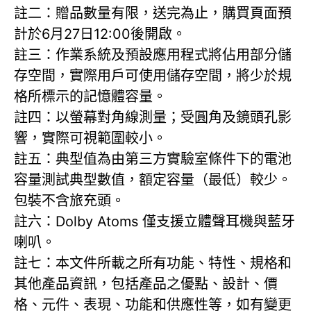
註二：贈品數量有限，送完為止，購買頁面預
計於6月27日12:00後開啟。
註三：作業系統及預設應用程式將佔用部分儲
存空間，實際用戶可使用儲存空間，將少於規
格所標示的記憶體容量。
註四：以螢幕對角線測量；受圓角及鏡頭孔影
響，實際可視範圍較小。
註五：典型值為由第三方實驗室條件下的電池
容量測試典型數值，額定容量（最低）較少。
包裝不含旅充頭。
註六：Dolby Atoms 僅支援立體聲耳機與藍牙
喇叭。
註七：本文件所載之所有功能、特性、規格和
其他產品資訊，包括產品之優點、設計、價
格、元件、表現、功能和供應性等，如有變更