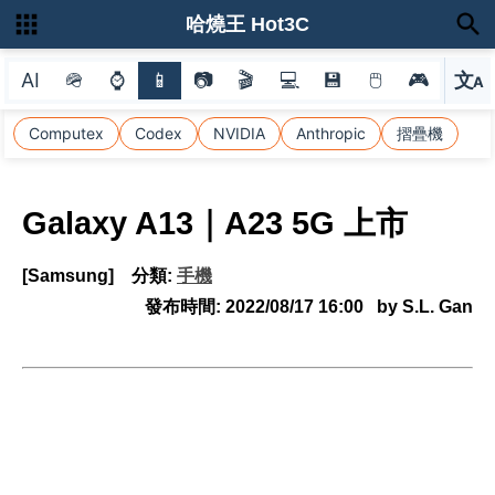
哈燒王 Hot3C
AI
🪖
⌚
📱
📷
🎬
💻
💾
🖱
🎮
文
A
選
Computex
Codex
NVIDIA
Anthropic
摺疊機
Galaxy A13｜A23 5G 上市
[Samsung]
分類:
手機
發布時間:
2022/08/17 16:00
by S.L. Gan