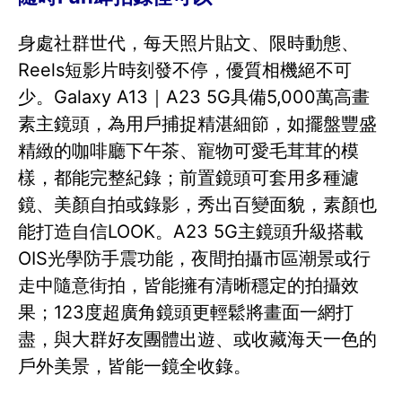
身處社群世代，每天照片貼文、限時動態、
Reels短影片時刻發不停，優質相機絕不可
少。Galaxy A13｜A23 5G具備5,000萬高畫
素主鏡頭，為用戶捕捉精湛細節，如擺盤豐盛
精緻的咖啡廳下午茶、寵物可愛毛茸茸的模
樣，都能完整紀錄；前置鏡頭可套用多種濾
鏡、美顏自拍或錄影，秀出百變面貌，素顏也
能打造自信LOOK。A23 5G主鏡頭升級搭載
OIS光學防手震功能，夜間拍攝市區潮景或行
走中隨意街拍，皆能擁有清晰穩定的拍攝效
果；123度超廣角鏡頭更輕鬆將畫面一網打
盡，與大群好友團體出遊、或收藏海天一色的
戶外美景，皆能一鏡全收錄。