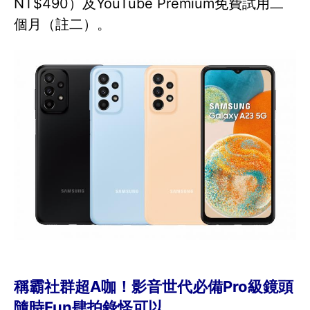
NT$490）及YouTube Premium免費試用二
個月（註二）。
稱霸社群超A咖！影音世代必備Pro級鏡頭
隨時Fun肆拍錄怪可以