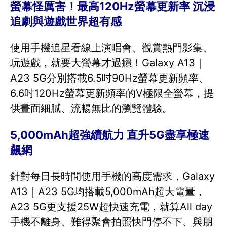
螢幕怪厲害！最高120Hz螢幕更新率 沉浸
追劇與遊戲世界超有感
使用手機追星看線上演唱會、觀賞熱門影集、
玩遊戲，就要大螢幕才過癮！Galaxy A13｜
A23 5G分別搭載6.5吋90Hz螢幕更新頻率、
6.6吋120Hz螢幕更新頻率的V極限全螢幕，提
供畫面細膩、流暢無比的瀏覽體驗。
5,000mAh超強續航力 直升5G盡享極速
飆網
針對每日長時間使用手機的高度需求，Galaxy
A13｜A23 5G均搭載5,000mAh超大電量，
A23 5G更支援25W超快速充電，就算All day
手機不離身、難得聚會拍照快門停不下、與朋