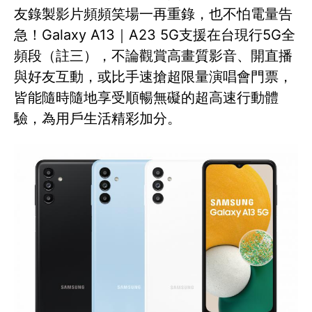
友錄製影片頻頻笑場一再重錄，也不怕電量告
急！Galaxy A13｜A23 5G支援在台現行5G全
頻段（註三），不論觀賞高畫質影音、開直播
與好友互動，或比手速搶超限量演唱會門票，
皆能隨時隨地享受順暢無礙的超高速行動體
驗，為用戶生活精彩加分。