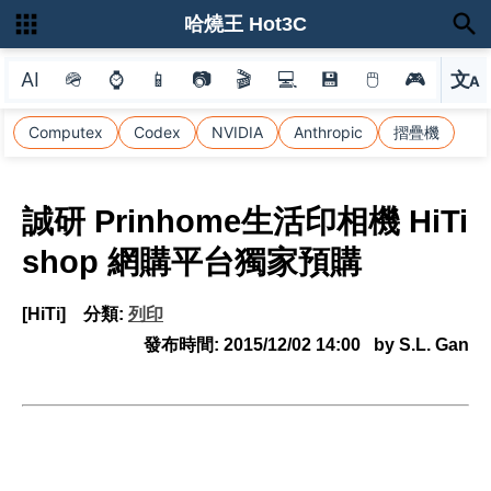
哈燒王 Hot3C
AI
🪖
⌚
📱
📷
🎬
💻
💾
🖱
🎮
文
A
選
Computex
Codex
NVIDIA
Anthropic
摺疊機
誠研 Prinhome生活印相機 HiTi
shop 網購平台獨家預購
[HiTi]
分類:
列印
發布時間:
2015/12/02 14:00
by S.L. Gan