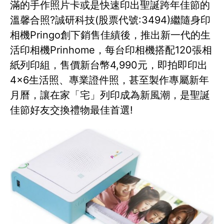
滿的手作照片卡或是快速印出聖誕跨年佳節的
溫馨合照?誠研科技(股票代號:3494)繼隨身印
相機Pringo創下銷售佳績後，推出新一代的生
活印相機Prinhome，每台印相機搭配120張相
紙列印組，售價新台幣4,990元，即拍即印出
4×6生活照、專業證件照，甚至製作專屬新年
月曆，讓在家「宅」列印成為新風潮，是聖誕
佳節好友交換禮物最佳首選!