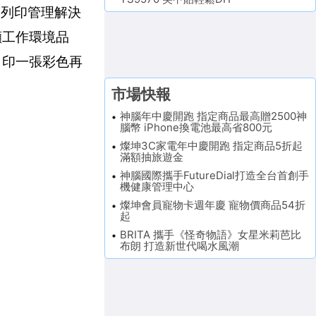
S列印管理解決
顧工作環境品
，印一張彩色再
市場快報
神腦年中慶開跑 指定商品最高贈2500神
腦幣 iPhone換電池最高省800元
燦坤3C家電年中慶開跑 指定商品5折起
滿額抽旅遊金
神腦國際攜手FutureDial打造全台首創手
機健康管理中心
燦坤會員寵物卡週年慶 寵物價商品54折
起
BRITA 攜手《怪奇物語》女星米莉芭比
布朗 打造新世代喝水風潮