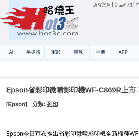
所有文章
|
新品介紹
|
AI
半導體
軍武
穿戴
手機
APP
Epson省彩印微噴影印機WF-C869R上
[Epson]
分類:
列印
Epson今日宣布推出省彩印微噴影印機全新機種WF-C