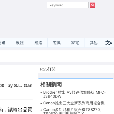
文
周邊
軟體
網路
遊戲
家電
其他
A
選
RSS訂閱
相關新聞
00
by S.L. Gan
Brother 推出 A3輕連供旗艦版 MFC-
J3940DW
Canon推出三大全新系列商用複合機
性技術，讓輸出品質
Canon多功能相片複合機TS8270、
TS9570 美甲貼輕鬆DIY