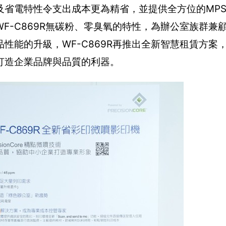
及省電特性令支出成本更為精省，並提供全方位的MP
F-C869R無碳粉、零臭氧的特性，為辦公室族群兼
性能的升級，WF-C869R再推出全新智慧租賃方案
打造企業品牌與品質的利器。