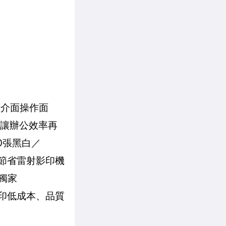
新介面操作面
、讓辦公效率再
0張黑白／
可節省雷射影印機
獨家
彩印低成本、品質