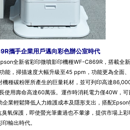
869R攜手企業用戶邁向彩色辦公室時代
son全新省彩印微噴影印機種WF-C869R，搭載全
放功能，掃描速度大幅升級至45 ppm，功能更為全面
機種碳粉匣所產生的巨量耗材，並可列印高達86,00
延長使用壽命高達60萬張。運作時消耗電力僅40W，
企業輕鬆降低人力維護成本及隱形支出，搭配Epson
防水、抗臭氧保護，即使螢光筆畫過也不暈滲，提供市場上
彩印輸出時代。