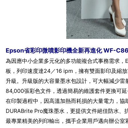
Epson省彩印微噴影印機全新再進化 WF-C
為因應中小企業多元化的多功能複合式事務需求，Ep
板，列印速度達24／16 ipm，擁有雙面影印及縮
升級。升級版的大容量墨水包設計，可大幅減少雷射
84,000張彩色文件，透過簡易的維護套件更換可
在印製過程中，因高溫加熱而耗損的大量電力，協助
DURABrite Pro魔珠墨水，更提供文件絕佳
最專業精美的列印輸出，攜手企業用戶邁向辦公室