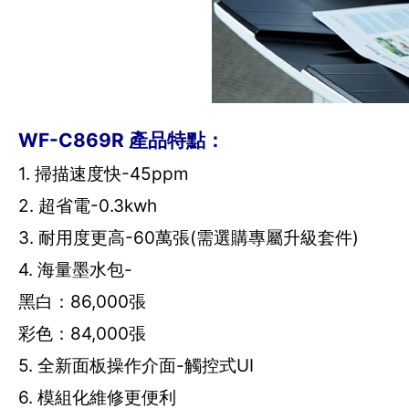
WF-C869R 產品特點：
1. 掃描速度快-45ppm
2. 超省電-0.3kwh
3. 耐用度更高-60萬張(需選購專屬升級套件)
4. 海量墨水包-
黑白：86,000張
彩色：84,000張
5. 全新面板操作介面-觸控式UI
6. 模組化維修更便利