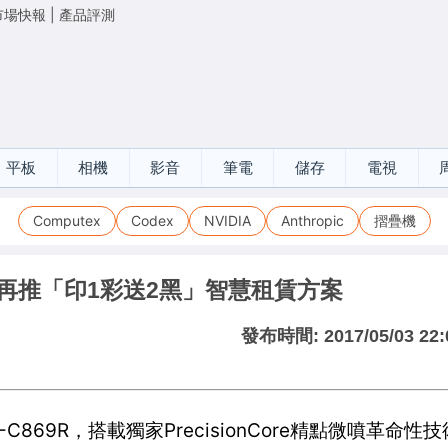
市場快報
|
產品評測
平板
相機
影音
筆電
儲存
電視
Computex
Codex
NVIDIA
Anthropic
摺疊機
市 再推「印1彩送2黑」智慧租賃方案
發布時間:
2017/05/03 22:
869R，搭載獨家PrecisionCore精點微噴革命