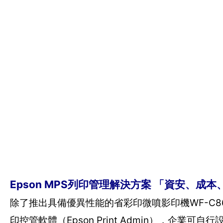
Epson MPS列印管理解決方案 「資安、成
除了推出具備優異性能的省彩印微噴影印機WF-C86
印控管軟體（Epson Print Admin），企