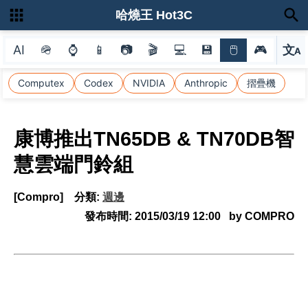
哈燒王 Hot3C
AI
🪖
⌚
📱
📷
🎬
💻
💾
🖱
🎮
文
A
選
Computex
Codex
NVIDIA
Anthropic
摺疊機
康博推出TN65DB & TN70DB智
慧雲端門鈴組
[Compro]
分類:
週邊
發布時間:
2015/03/19 12:00
by COMPRO