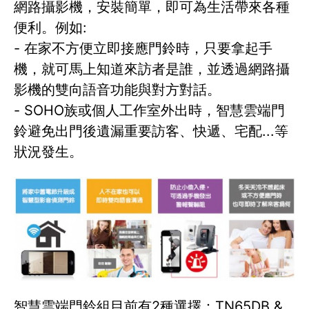
網路攝影機，安裝簡單，即可為生活帶來各種
便利。例如:
- 在家不方便立即接應門鈴時，只要拿起手
機，就可馬上知道來訪者是誰，並透過網路攝
影機的雙向語音功能與對方對話。
- SOHO族或個人工作室外出時，智慧雲端門
鈴避免出門後遺漏重要訪客、快遞、宅配...等
狀況發生。
智慧雲端門鈴組目前有2種選擇：TN65DB &