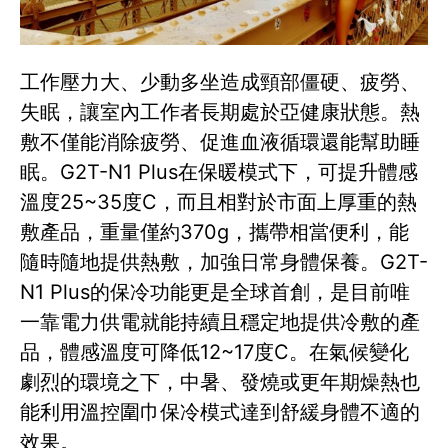
工作壓力大、少動多坐造成頸部僵硬、疲勞、
失眠，讓室內工作者長期處於亞健康狀態。熱
敷不僅能消除疲勞、促進血液循環還能幫助睡
眠。G2T-N1 Plus在保暖模式下，可提升體感
溫度25~35度C，而且相對於市面上厚重的熱
敷產品，重量僅約370g，攜帶相當便利，能
隨時隨地提供熱敷，加強日常身體保養。G2T-
N1 Plus的保冷功能更是全球首創，是目前唯
一靠電力供電就能持續且穩定地提供冷敷的產
品，體感溫度可降低12~17度C。在氣候變化
劇烈的環境之下，中暑、發燒或更年期燥熱也
能利用溫控圍巾保冷模式達到舒緩身體不適的
效果。