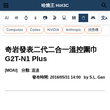
哈燒王 Hot3C
AI
🪖
⌚
📱
📷
🎬
💻
💾
🖱
🎮
文
A
選
Computex
Codex
NVIDIA
Anthropic
摺疊機
奇岩發表二代二合一溫控圍巾
G2T-N1 Plus
[MOAI]
分類:
週邊
發布時間:
2016/05/31 14:00
by S.L. Gan