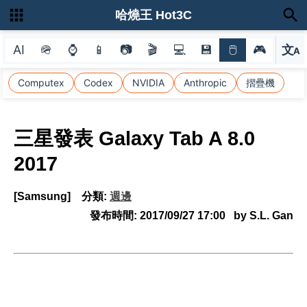
哈燒王 Hot3C
AI
🪖
⌚
📱
📷
🎬
💻
💾
🖱
🎮
文
A
選
Computex
Codex
NVIDIA
Anthropic
摺疊機
三星發表 Galaxy Tab A 8.0
2017
[Samsung]
分類:
週邊
發布時間:
2017/09/27 17:00
by S.L. Gan