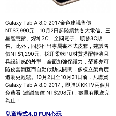
Galaxy Tab A 8.0 2017金色建議售價
NT$7,990元，10月2日起陸續於各大電信、三
星智慧館、燦坤3C、全國電子、順發3C販
售。此外，同步推出專屬書本式皮套，建議售
價NT$1,290元。採用柔軟PU材質搭配輕薄且
具設計感的外型，全面加強保護力，螢幕亦可
隨皮套翻蓋而自動啟動或關閉，多樣立架角度
追劇更輕鬆。10月2日至10月31日前，凡購買
Galaxy Tab A 8.0 2017，即贈送KKTV兩個月
免費看 (建議售價 NT$298元)，數量有限送完
為止！
兒童模式4.0 FUN心玩