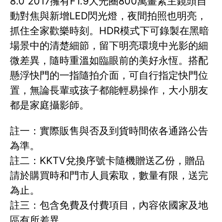
8.0 2017擁有F1.9大光圈800萬畫素主鏡頭自
動對焦與新增LED閃光燈，夜間拍照也明亮，
抓住全家歡樂時刻。HDR模式下可錄製在黑暗
場景中的清楚細節，留下明亮環境中光影的細
微差異，隨時重溫如臨眼前的美好永恆。搭配
懸浮快門的一指隨拍介面，可自行指定快門位
置，無論長輩或孩子都能輕易操作，大小朋友
都是家庭攝影師。
註一：實際販售與否及到貨時間依各通路公告
為準。
註二：KKTV兌換序號卡隨機贈送乙份，贈品
請於購買時和門市人員索取，數量有限，送完
為止。
註三：包含免費及付費項目，內容依國家及地
區有所差異。