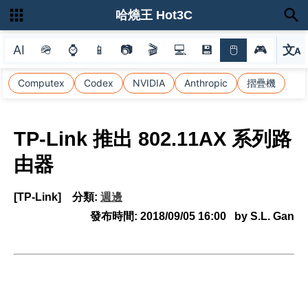
哈燒王 Hot3C
AI
🪖
⌚
📱
📷
🎬
💻
💾
🖱
🎮
文
A
選
Computex
Codex
NVIDIA
Anthropic
摺疊機
TP-Link 推出 802.11AX 系列路
由器
[TP-Link]
分類:
週邊
發布時間:
2018/09/05 16:00
by S.L. Gan