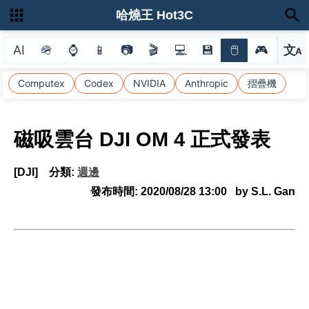
哈燒王 Hot3C
AI
🪖
⌚
📱
📷
🎬
💻
💾
🖱
🎮
文
A
選
Computex
Codex
NVIDIA
Anthropic
摺疊機
磁吸雲台 DJI OM 4 正式發表
[DJI]
分類:
週邊
發布時間:
2020/08/28 13:00
by S.L. Gan