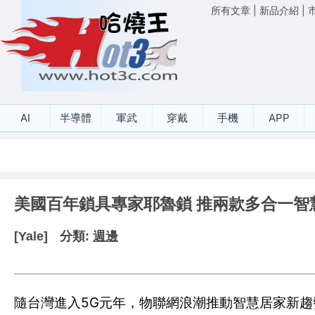
所有文章
|
新品介紹
|
AI
半導體
軍武
穿戴
手機
APP
美國百年鎖具專家耶魯鎖 推兩款多合一智
[Yale]
分類:
週邊
隨台灣進入5G元年，物聯網浪潮推動智慧居家新