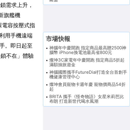
子鎖需求上升，
新旗艦機
了採電容按壓式指
利用手機遠端
市場快報
手。即日起至
神腦年中慶開跑 指定商品最高贈2500神
腦幣 iPhone換電池最高省800元
無鎖不在」體驗
燦坤3C家電年中慶開跑 指定商品5折起
滿額抽旅遊金
神腦國際攜手FutureDial打造全台首創手
機健康管理中心
燦坤會員寵物卡週年慶 寵物價商品54折
起
BRITA 攜手《怪奇物語》女星米莉芭比
布朗 打造新世代喝水風潮