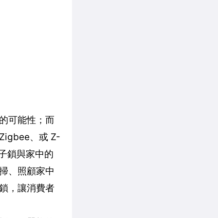
的可能性；而
bee、或 Z-
電子鎖與家中的
掃、照顧家中
鎖，讓消費者