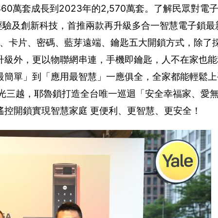
360萬套成長到2023年的2,570萬套。了解民眾對電
製鎖經驗及創新科技，首推兩款再升級多合一智慧電子鎖最
支援指紋、卡片、密碼、藍芽遠端、鑰匙五大開鎖方式，除
升級外，更以物聯網串連，手機即鑰匙，人不在家也能
最簡單」到「應用最智慧」一應俱全，全家都能輕鬆上
於台中新光三越，耶魯鎖打造全台唯一巡迴「安全幸福家、愛
遙控開鎖實現智慧家庭 更便利、更智慧、更安全！