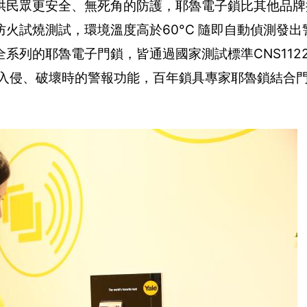
供民眾更安全、無死角的防護，耶魯電子鎖比其他品牌
火試燒測試，環境溫度高於60°C 隨即自動偵測發出
系列的耶魯電子門鎖，皆通過國家測試標準CNS112
遭入侵、破壞時的警報功能，百年鎖具專家耶魯鎖結合