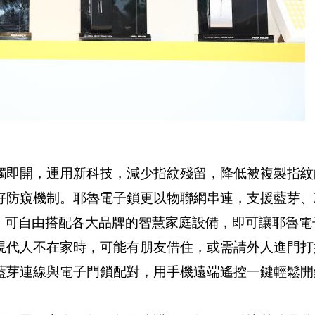
觸即開，運用新科技，減少指紋殘留，降低被複製指紋
窺機制。耶魯電子鎖更以物聯網串連，支援藍芽、Zig
牌，可自由搭配各大品牌的智慧家庭設備，即可讓耶魯
現代人不在家時，可能有朋友借住，或需請外人進門打
藍芽連線與電子門鎖配對，用手機遠端遙控一鍵輕鬆開