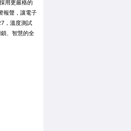
採用更嚴格的
警報聲，讓電子
27，溫度測試
門鎖、智慧的全