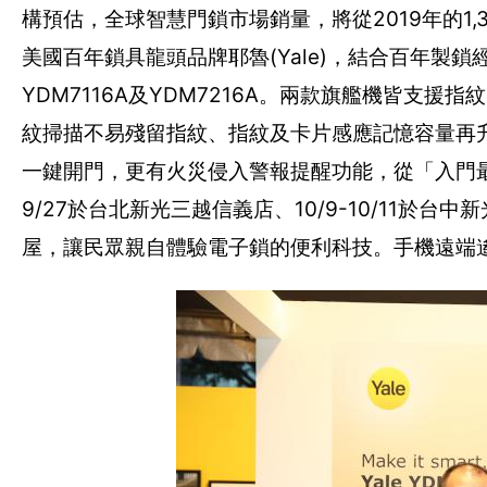
構預估，全球智慧門鎖市場銷量，將從2019年的1,
美國百年鎖具龍頭品牌耶魯(Yale)，結合百年
YDM7116A及YDM7216A。兩款旗艦機皆
紋掃描不易殘留指紋、指紋及卡片感應記憶容量再
一鍵開門，更有火災侵入警報提醒功能，從「入門
9/27於台北新光三越信義店、10/9-10/11
屋，讓民眾親自體驗電子鎖的便利科技。手機遠端