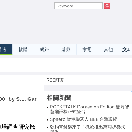
文
周邊
軟體
網路
遊戲
家電
其他
A
選
RSS訂閱
相關新聞
00
by S.L. Gan
POCKETALK Doraemon Edition 雙向智
慧翻譯機正式登台
Sphero 智慧機器人 BB8 台灣現蹤
市場調查研究機
張鈞甯鍵盤來了！微軟推出萬用折疊式
鍵盤