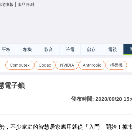
市場快報
|
產品評測
平板
相機
影音
筆電
儲存
電視
Computex
Codex
NVIDIA
Anthropic
摺疊機
慧電子鎖
發布時間:
2020/09/28 15:
趨勢，不少家庭的智慧居家應用就從「入門」開始！據