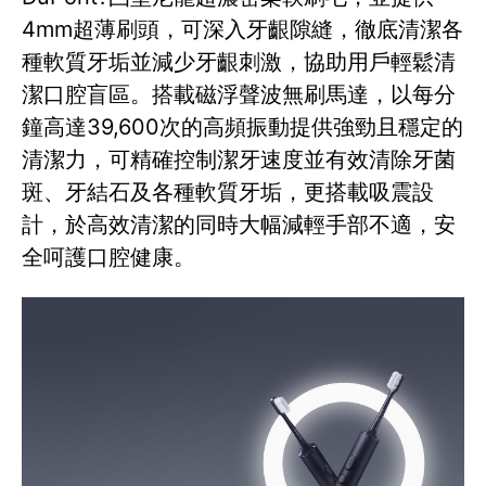
4mm超薄刷頭，可深入牙齦隙縫，徹底清潔各
種軟質牙垢並減少牙齦刺激，協助用戶輕鬆清
潔口腔盲區。搭載磁浮聲波無刷馬達，以每分
鐘高達39,600次的高頻振動提供強勁且穩定的
清潔力，可精確控制潔牙速度並有效清除牙菌
斑、牙結石及各種軟質牙垢，更搭載吸震設
計，於高效清潔的同時大幅減輕手部不適，安
全呵護口腔健康。