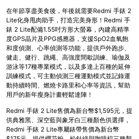
在年節享盡美食後，年後就需要Redmi 手錶 2
Lite化身甩肉助手，打造完美身形！Redmi 手
錶 2 Lite配備1.55吋方形大螢幕，內建高精準
度GPS晶片及PPG感應器，支援SpO2血氧飽
和度偵測、心率偵測等功能，提供戶外跑步、
健走、健行、跳繩、高強度間歇訓練、瑜伽及
游泳等17種專業模式，以及多達上百種的延伸
訓練模式，可主動偵測三種運動模式並記錄運
動持續時間、燃燒卡路里和心率等資訊，幫助
用戶的新年瘦身計畫輕鬆達陣！
Redmi 手錶 2 Lite售價為新台幣$1,595元，提
供典雅黑、深空藍與象牙白三種顏色供選擇，
Redmi 手錶 2 Lite專屬錶帶售價為新台幣
$175元，提供櫻花粉、松針綠與咖啡棕三種顏