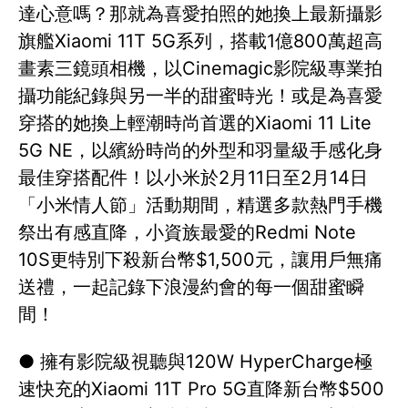
達心意嗎？那就為喜愛拍照的她換上最新攝影
旗艦Xiaomi 11T 5G系列，搭載1億800萬超高
畫素三鏡頭相機，以Cinemagic影院級專業拍
攝功能紀錄與另一半的甜蜜時光！或是為喜愛
穿搭的她換上輕潮時尚首選的Xiaomi 11 Lite
5G NE，以繽紛時尚的外型和羽量級手感化身
最佳穿搭配件！以小米於2月11日至2月14日
「小米情人節」活動期間，精選多款熱門手機
祭出有感直降，小資族最愛的Redmi Note
10S更特別下殺新台幣$1,500元，讓用戶無痛
送禮，一起記錄下浪漫約會的每一個甜蜜瞬
間！
● 擁有影院級視聽與120W HyperCharge極
速快充的Xiaomi 11T Pro 5G直降新台幣$500