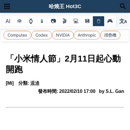
哈燒王 Hot3C
AI
🪖
⌚
📱
📷
🎬
💻
💾
🖱
🎮
文
A
選
Computex
Codex
NVIDIA
Anthropic
摺疊機
「小米情人節」2月11日起心動
開跑
[Mi]
分類:
週邊
發布時間:
2022/02/10 17:00
by S.L. Gan