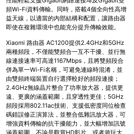
性能輕鬆支援Gigabit網路連接埠及Gigabit雙
頻Wi-Fi資料傳輸。同時，搭載4個全向性高增
益天線，以適當的內部結構和配置，讓路由器
即使在複雜環境中也能充分提升傳輸效能。
Xiaomi 路由器 AC1200提供2.4GHz和5GHz
兩種頻段，不僅能雙頻合一互不干擾、並行無
線連接速率可高達1167Mbps，且將雙頻段合
併為單一Wi-Fi名稱，可避免連線時混淆，並
由雙頻終端裝置自行選擇較好的頻段連接；
2.4GHz無線晶片整合了功率放大器，提供更
遠、更廣的涵蓋範圍，且穿透性更佳；5GHz
頻段採用802.11ac技術、支援低密度同位檢查
碼錯誤修正演算法，並整合低雜訊放大器，可
增強資料傳輸的抗干擾能力，並大幅增加訊號
涵蓋範圍，不論是觀賞HD影片、或者遊玩大