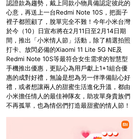
認證款為趨勢，戴上同款小物具備認定彼此的
心意，再送上一台Redmi Note 10S，把面子
裡子都照顧了，脫單完全不難！今年小米台灣
於今（10）日宣布將在2月11日至2月14日期
間，推出「小米情人節」活動，除了精選拍照
打卡、放閃必備的Xiaomi 11 Lite 5G NE及
Redmi Note 10S等最符合女生需求的智慧型
手機推出優惠，更貼心為用戶獻上1+1組合優
惠的成對好禮，無論是想為另一伴準備貼心好
禮，或者想讓兩人的甜蜜生活進化升溫，都由
小米擔任情人的最佳神隊友，助攻單身貴族們
不再孤單，也為情侶們打造最甜蜜的情人節！