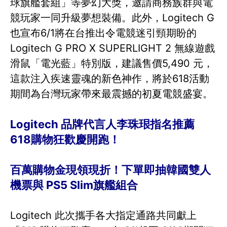
球旗艦套組」等夢幻大獎，邀請商務族群與電
競玩家一同升級夢想裝備。此外，Logitech G
也宣布6/1將在台推出令電競迷引頸期盼的
Logitech G PRO X SUPERLIGHT 2 無線遊戲
滑鼠「電光藍」特別版，建議售價5,490 元，
這款注入疾速靈魂的新色神作，將於618活動
期間為台灣玩家帶來最震撼的初夏電競盛宴。
Logitech 品牌代言人李珠珢指名推薦
618購物狂歡慶開跑！
百萬購物金現領現折！下單即抽韓國雙人
機票與 PS5 Slim旗艦組合
Logitech 此次攜手各大指定通路共同獻上