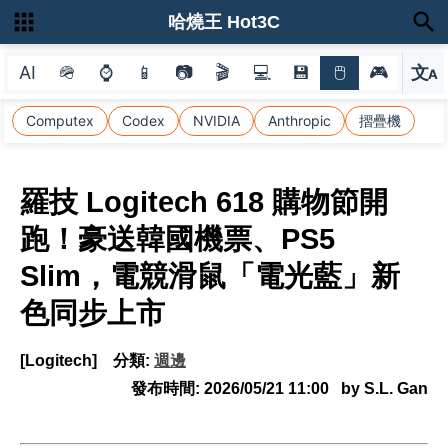
哈燒王 Hot3C
AI
🪖
⌚
📱
📷
🎬
💻
💾
🖱
🎮
文
A
選
Computex
Codex
NVIDIA
Anthropic
摺疊機
羅技 Logitech 618 購物節開
跑！豪送韓國機票、PS5
Slim，電競滑鼠「電光藍」新
色同步上市
[Logitech]
分類:
週邊
發布時間:
2026/05/21 11:00
by S.L. Gan