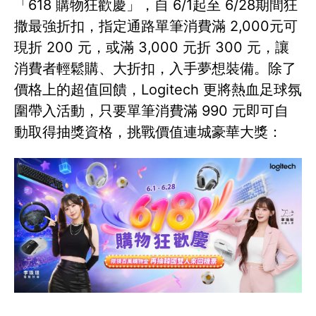
「618 購物狂歡慶」，自 6/1起至 6/28期間狂
撒最強折扣，指定通路單筆消費滿 2,000元可
現折 200 元，或滿 3,000 元折 300 元，讓
消費者輕鬆購、大折扣，入手夢想裝備。除了
價格上的超值回饋，Logitech 更將熱血足球氛
圍帶入活動，只要單筆消費滿 990 元即可自
動取得抽獎資格，挑戰價值連城豪華大獎：