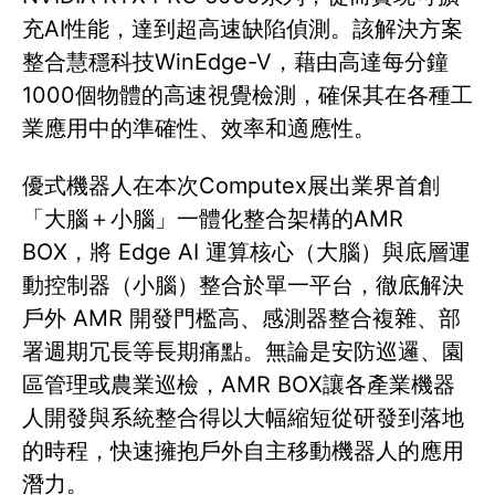
充AI性能，達到超高速缺陷偵測。該解決方案
整合慧穩科技WinEdge-V，藉由高達每分鐘
1000個物體的高速視覺檢測，確保其在各種工
業應用中的準確性、效率和適應性。
優式機器人在本次Computex展出業界首創
「大腦＋小腦」一體化整合架構的AMR
BOX，將 Edge AI 運算核心（大腦）與底層運
動控制器（小腦）整合於單一平台，徹底解決
戶外 AMR 開發門檻高、感測器整合複雜、部
署週期冗長等長期痛點。無論是安防巡邏、園
區管理或農業巡檢，AMR BOX讓各產業機器
人開發與系統整合得以大幅縮短從研發到落地
的時程，快速擁抱戶外自主移動機器人的應用
潛力。