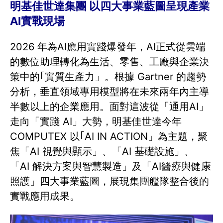
明基佳世達集團 以四大事業藍圖呈現產業
AI實戰現場
2026 年為AI應用實踐爆發年，AI正式從雲端
的數位助理轉化為生活、零售、工廠與企業決
策中的｢實質生產力」。根據 Gartner 的趨勢
分析，垂直領域專用模型將在未來兩年內主導
半數以上的企業應用。面對這波從「通用AI」
走向「實踐 AI」大勢，明基佳世達今年
COMPUTEX 以｢AI IN ACTION」為主題，聚
焦「AI 視覺與顯示」、「AI 基礎設施」、
「AI 解決方案與智慧製造」及「AI醫療與健康
照護」四大事業藍圖，展現集團艦隊整合後的
實戰應用成果。