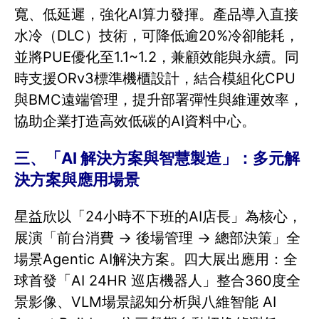
寬、低延遲，強化AI算力發揮。產品導入直接
水冷（DLC）技術，可降低逾20%冷卻能耗，
並將PUE優化至1.1~1.2，兼顧效能與永續。同
時支援ORv3標準機櫃設計，結合模組化CPU
與BMC遠端管理，提升部署彈性與維運效率，
協助企業打造高效低碳的AI資料中心。
三、「AI 解決方案與智慧製造」：多元解
決方案與應用場景
星益欣以「24小時不下班的AI店長」為核心，
展演「前台消費 → 後場管理 → 總部決策」全
場景Agentic AI解決方案。四大展出應用：全
球首發「AI 24HR 巡店機器人」整合360度全
景影像、VLM場景認知分析與八維智能 AI