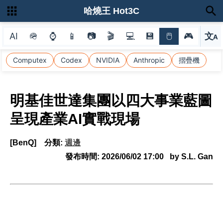
哈燒王 Hot3C
AI
🪖
⌚
📱
📷
🎬
💻
💾
🖱
🎮
文
A
選
Computex
Codex
NVIDIA
Anthropic
摺疊機
明基佳世達集團以四大事業藍圖
呈現產業AI實戰現場
[BenQ]
分類:
週邊
發布時間:
2026/06/02 17:00
by S.L. Gan