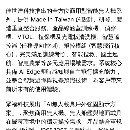
佳世達科技推出的全方位商用型智能無人機系
列，提供 Made in Taiwan 的設計、研發、製
造垂直整合服務。產品線涵蓋訓練機、偵察
機、VTOL、植保機及光電板清洗機、智慧遙
控器 (任務導向控制)、飛控模組 (智慧飛行核
心)，完美滿足訓練考照、智能搜救、國土巡
航、智慧農業等多元應用場域需求。系統核心
具備 AI Edge即時感知與自主飛行擴充能力，
並整合智慧避障與視覺辨識技術，為客戶帶來
前所未有的使用體驗。
眾福科技展出「AI無人載具戶外強固顯示方
案」，聚焦商用無人機、無人船艦與地面載具
在嚴苛環境中的穩定操控需求。產品結合軍規