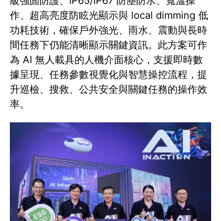
級強固防護、IP65/IP67 防塵防水、寬溫操
作、超高亮度防眩光顯示與 local dimming 低
功耗技術，確保戶外強光、雨水、震動與長時
間任務下仍能清晰顯示關鍵資訊。此方案可作
為 AI 無人載具的人機介面核心，支援即時數
據呈現、任務參數視覺化與智慧操控流程，提
升巡檢、搜救、公共安全與關鍵任務的操作效
率。