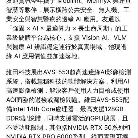
友通資訊今年攜手 Mobilint、MemryX 與達宣
智慧等夥伴，展示橫跨公共安全、無人機、工
業安全與智慧醫療的邊緣 AI 應用。友通以
「強固 × AI × 最適算力 × 長生命周期」的工
業級硬體平台為核心，支援 Vision AI、VLM
與醫療 AI 辨識穩定運行於真實場域，體現邊
緣 AI 應用價值並加速落地。
維田科技展出AVS-553超高速邊緣AI影像檢測
系統，搭載慧穩科技的軟體解決方案，利用AI
高速影像檢測，解決客戶使用人力目檢或使用
AOI面臨的過檢或漏檢問題。維田AVS-553配
備Intel 14th Core處理器，最高支援128GB
DDR5記憶體，同時支援靈活的GPU擴展，且
不受功耗限制，其包括NVIDIA RTX 50系列和
NVIDIA RTX PRO 6000系列，從而實現可擴