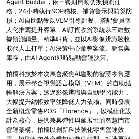
Agent Builder，依三餐期自動切換偵測任
務，24小時執行SOP稽核、補貨警示與防災防
損；AI自助點餐以VLM引導點餐、搭配會員個
人化推薦提升客單；AI訂貨收貨系統以三維數
據預測銷量、精準叫貨，並以AI影像辨識驗收
取代人工打單；AI決策中心彙整客流、銷售與
庫存，由AI Agent即時驅動營運決策。
拍檔科技於本次展會聚焦AI驅動的智慧零售應
用，展示整合視覺語言模型（VLM）的自助結
帳解決方案，透過影像辨識與自動學習能力，
大幅提升結帳效率並降低人力依賴。同時發表
全新概念零售POS「Florence」，以模組化設
計為核心，提供兼具彈性與延展性的智慧門市
營運架構。拍檔以創新科技強化零售營運效