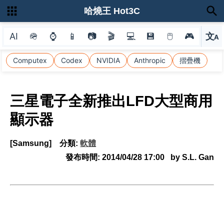
哈燒王 Hot3C
AI
🪖
⌚
📱
📷
🎬
💻
💾
🖱
🎮
文
A
選
Computex
Codex
NVIDIA
Anthropic
摺疊機
三星電子全新推出LFD大型商用
顯示器
[Samsung]
分類:
軟體
發布時間:
2014/04/28 17:00
by S.L. Gan