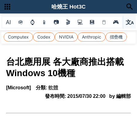
哈燒王 Hot3C
AI
🪖
⌚
📱
📷
🎬
💻
💾
🖱
🎮
文
A
選
Computex
Codex
NVIDIA
Anthropic
摺疊機
台北應用展 各大廠商推出搭載
Windows 10機種
[Microsoft]
分類:
軟體
發布時間:
2015/07/30 22:00
by 編輯部