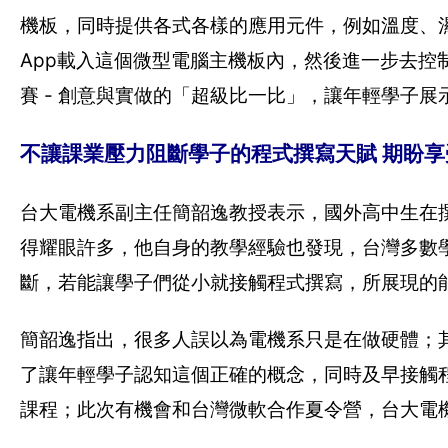
機板，同時提供各式各樣的應用元件，例如溫度、
App載入這個微型電腦主機板內，然後進一步去
賽 - 創意與實做的「超級比一比」，讓年輕學子展
不讓課業壓力阻斷學子的程式撰寫天賦 期盼享受c
台大電機系副主任簡韶逸教授表示，國外高中生在
得耀眼許多，他自身的教學經驗也發現，台灣多數
斷，若能讓學子們從小就接觸程式撰寫，所展現的
簡韶逸指出，很多人誤以為電機系只是在做硬體；
了讓年輕學子認知這個正確的概念，同時及早接觸
課程；此次有機會和台灣微軟合作夏令營，台大電