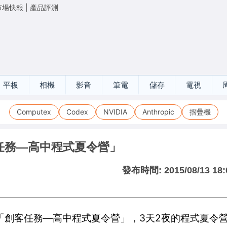
市場快報
|
產品評測
平板
相機
影音
筆電
儲存
電視
Computex
Codex
NVIDIA
Anthropic
摺疊機
任務—高中程式夏令營」
發布時間:
2015/08/13 18:
創客任務—高中程式夏令營」，3天2夜的程式夏令營活