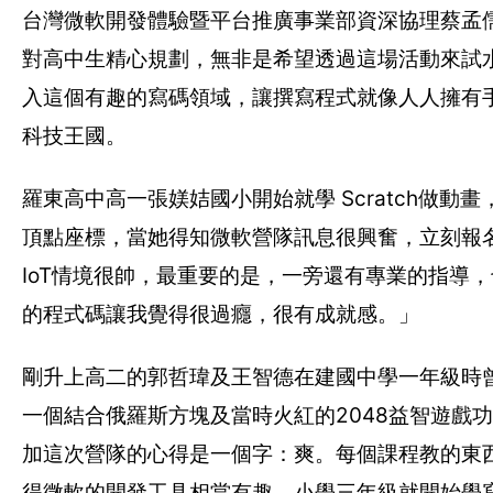
台灣微軟開發體驗暨平台推廣事業部資深協理蔡孟
對高中生精心規劃，無非是希望透過這場活動來試
入這個有趣的寫碼領域，讓撰寫程式就像人人擁有
科技王國。
羅東高中高一張媄姞國小開始就學 Scratch做
頂點座標，當她得知微軟營隊訊息很興奮，立刻報名
IoT情境很帥，最重要的是，一旁還有專業的指導
的程式碼讓我覺得很過癮，很有成就感。」
剛升上高二的郭哲瑋及王智德在建國中學一年級時
一個結合俄羅斯方塊及當時火紅的2048益智遊戲功
加這次營隊的心得是一個字：爽。每個課程教的東
得微軟的開發工具相當有趣。小學三年級就開始學寫機