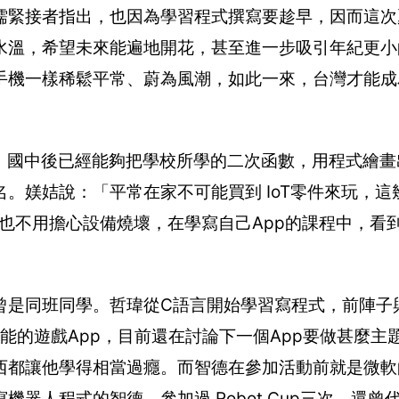
儒緊接者指出，也因為學習程式撰寫要趁早，因而這次
水溫，希望未來能遍地開花，甚至進一步吸引年紀更小
手機一樣稀鬆平常、蔚為風潮，如此一來，台灣才能成
動畫，國中後已經能夠把學校所學的二次函數，用程式繪
。媄姞說：「平常在家不可能買到 IoT零件來玩，這
，也不用擔心設備燒壞，在學寫自己App的課程中，看
曾是同班同學。哲瑋從C語言開始學習寫程式，前陣子
能的遊戲App，目前還在討論下一個App要做甚麼主
西都讓他學得相當過癮。而智德在參加活動前就是微軟
器人程式的智德，參加過 Robot Cup三次，還曾