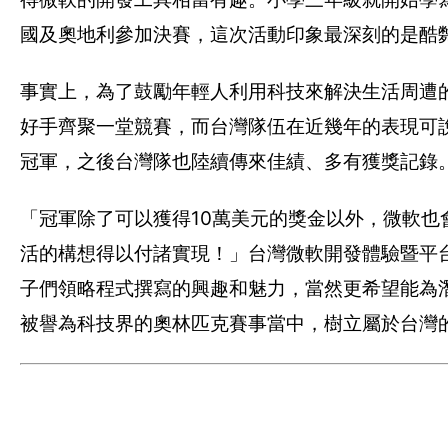
國及奧地利參加決賽，這次活動印象最深刻的是酷
事實上，為了鼓勵年輕人利用科技來解決生活周遭的
好手齊聚一堂競賽，而台灣隊伍在近幾年的表現可說
冠軍，之後台灣隊也陸續傳來佳績、多有獲獎記錄
「冠軍除了可以獲得10萬美元的獎金以外，微軟
活的構想得以付諸實現！」台灣微軟開發體驗暨平
子們領略程式撰寫的興趣和魅力，當然更希望能為
被譽為科技界的奧林匹克賽事當中，樹立屬於台灣