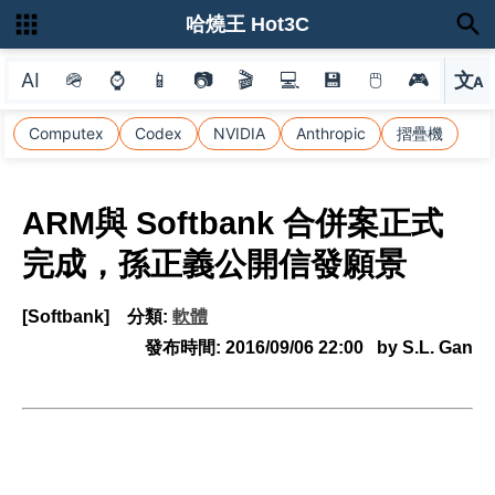
哈燒王 Hot3C
AI
🪖
⌚
📱
📷
🎬
💻
💾
🖱
🎮
文
A
選
Computex
Codex
NVIDIA
Anthropic
摺疊機
ARM與 Softbank 合併案正式
完成，孫正義公開信發願景
[Softbank]
分類:
軟體
發布時間:
2016/09/06 22:00
by S.L. Gan