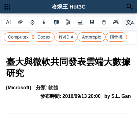
哈燒王 Hot3C
AI
🪖
⌚
📱
📷
🎬
💻
💾
🖱
🎮
文
A
選
Computex
Codex
NVIDIA
Anthropic
摺疊機
臺大與微軟共同發表雲端大數據
研究
[Microsoft]
分類:
軟體
發布時間:
2016/09/13 20:00
by S.L. Gan