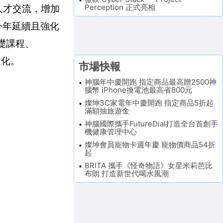
Perception 正式亮相
人才交流，增加
今年延續且強化
基礎課程、
及化。
市場快報
神腦年中慶開跑 指定商品最高贈2500神
腦幣 iPhone換電池最高省800元
燦坤3C家電年中慶開跑 指定商品5折起
滿額抽旅遊金
神腦國際攜手FutureDial打造全台首創手
機健康管理中心
燦坤會員寵物卡週年慶 寵物價商品54折
起
BRITA 攜手《怪奇物語》女星米莉芭比
布朗 打造新世代喝水風潮