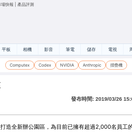
市場快報
|
產品評測
平板
相機
影音
筆電
儲存
電視
Computex
Codex
NVIDIA
Anthropic
摺疊機
區
發布時間:
2019/03/26 15:
區) 打造全新辦公園區，為目前已擁有超過2,000名員工的