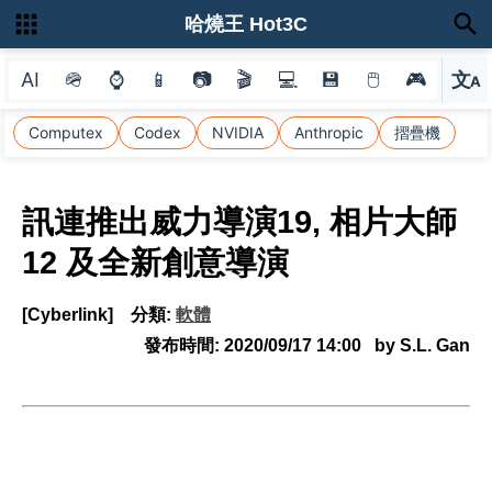
哈燒王 Hot3C
AI
🪖
⌚
📱
📷
🎬
💻
💾
🖱
🎮
文
A
選
Computex
Codex
NVIDIA
Anthropic
摺疊機
訊連推出威力導演19, 相片大師
12 及全新創意導演
[Cyberlink]
分類:
軟體
發布時間:
2020/09/17 14:00
by S.L. Gan