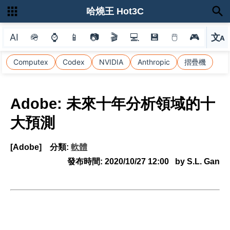
哈燒王 Hot3C
AI
🪖
⌚
📱
📷
🎬
💻
💾
🖱
🎮
文
A
選
Computex
Codex
NVIDIA
Anthropic
摺疊機
Adobe: 未來十年分析領域的十
大預測
[Adobe]
分類:
軟體
發布時間:
2020/10/27 12:00
by S.L. Gan