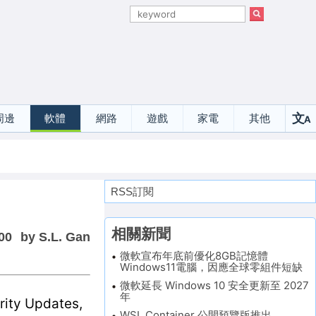
文
周邊
軟體
網路
遊戲
家電
其他
A
選
RSS訂閱
相關新聞
00
by S.L. Gan
微軟宣布年底前優化8GB記憶體
Windows11電腦，因應全球零組件短缺
微軟延長 Windows 10 安全更新至 2027
年
 Updates,
WSL Container 公開預覽版推出，