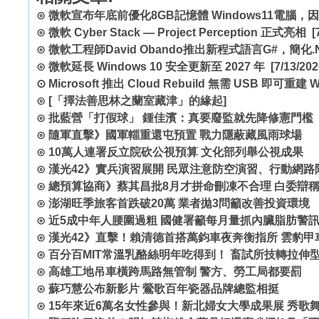
⊙
微軟宣布年底前優化8GB記憶體 Windows11電腦
⊙
微軟 Cyber Stack — Project Perception 正式亮相
[7
⊙
微軟工程師David Obando推出新程式語言G#，簡化.
⊙
微軟延長 Windows 10 安全更新至 2027 年
[7/13/202
⊙
Microsoft 推出 Cloud Rebuild 無需 USB 即可重建 W
⊙
[「擇法善思林之蘭室藏津」的緣起]
⊙
批藍營「打假球」 鍾佳濱：真要廢監就先降修憲門檻
⊙
隨軍直擊》國軍輜重還屯預置 戰力隱蔽藏風雨球場
⊙
10萬人連署反立院砍公視預算 文化部列舉公視成果
⊙
漢光42》實兵演習展開 民眾注意防空演習、行動網路
⊙
總預算協商》蔡其昌批8月才拼命刪凍不合理 白委辯
⊙
澎湖旺季旅客首跌破20萬 業者拋3問籲改善投資環境
⊙
近5成中年人腰圍過粗 國健署籲每月量抓內臟脂肪警
⊙
漢光42》直擊！賴清德首搭萬鈞車夜奔衡指所 雲豹甲
⊙
百分百MIT常溫乳酪絲明年吃得到！ 畜試所技轉拉伸
⊙
高雄工地吊車橫跨馬路無管制 警方、勞工局都要罰
⊙
蘇巧慧公布新影片 鶯歌百年瓷器品牌總監相挺
⊙
15年來近6萬名女性參與！新北婦女大學成果展 秀歌