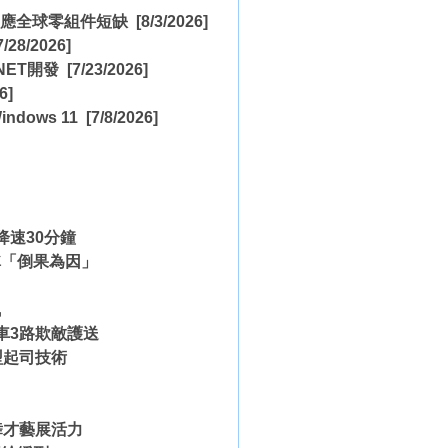
，因應全球零組件短缺
[8/3/2026]
/28/2026]
NET開發
[7/23/2026]
6]
indows 11
[7/8/2026]
降速30分鐘
稱「倒果為因」
訊
車3路欺敵護送
型起司技術
舞才藝展活力