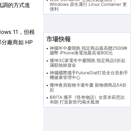
Windows 原生運行 Linux Container 更
以極低調的方式進
便利
dows 11，但根
市場快報
，部分廠商如 HP
神腦年中慶開跑 指定商品最高贈2500神
腦幣 iPhone換電池最高省800元
燦坤3C家電年中慶開跑 指定商品5折起
滿額抽旅遊金
神腦國際攜手FutureDial打造全台首創手
機健康管理中心
燦坤會員寵物卡週年慶 寵物價商品54折
起
BRITA 攜手《怪奇物語》女星米莉芭比
布朗 打造新世代喝水風潮