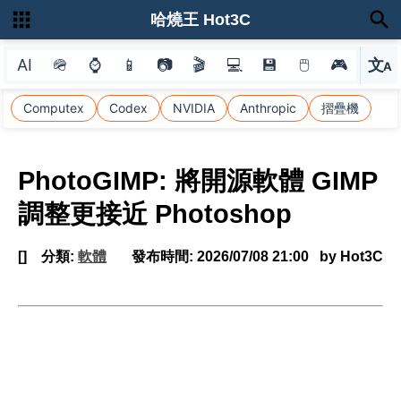
哈燒王 Hot3C
AI
🪖
⌚
📱
📷
🎬
💻
💾
🖱
🎮
文
A
選
Computex
Codex
NVIDIA
Anthropic
摺疊機
PhotoGIMP: 將開源軟體 GIMP
調整更接近 Photoshop
[]
分類:
軟體
發布時間:
2026/07/08 21:00
by Hot3C