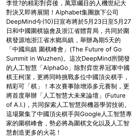
李世?的精彩對弈後，萬眾矚目的人機世紀大
對決又即將展開！Alphabet集團旗下公司
DeepMind今(10)日宣布將於5月23日至5月27
日和中國圍棋協會及浙江省體育局，共同於圍
棋發源地浙江省水鄉烏鎮，舉辦為期5天的
「中國烏鎮 圍棋峰會」(The Future of Go
Summit in Wuzhen)。這次DeepMind所開發
的人工智慧「AlphaGo」除對弈世界冠軍中國
棋王柯潔，更將同時挑戰多位中國頂尖棋手，
精彩可「棋」！本次賽事除增添多元賽制，更
將首度舉辦「人工智慧大未來論壇」(Future
of A.I.)，共同探索人工智慧與機器學習技術。
這場聚集了中國頂尖棋手與Google人工智慧專
家的圍棋峰會，勢必將為圍棋文化以及人工智
慧創造更多的火花！