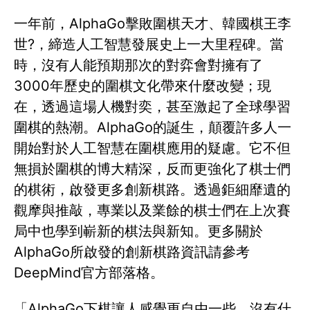
一年前，AlphaGo擊敗圍棋天才、韓國棋王李
世?，締造人工智慧發展史上一大里程碑。當
時，沒有人能預期那次的對弈會對擁有了
3000年歷史的圍棋文化帶來什麼改變；現
在，透過這場人機對奕，甚至激起了全球學習
圍棋的熱潮。AlphaGo的誕生，顛覆許多人一
開始對於人工智慧在圍棋應用的疑慮。它不但
無損於圍棋的博大精深，反而更強化了棋士們
的棋術，啟發更多創新棋路。透過鉅細靡遺的
觀摩與推敲，專業以及業餘的棋士們在上次賽
局中也學到嶄新的棋法與新知。更多關於
AlphaGo所啟發的創新棋路資訊請參考
DeepMind官方部落格。
「AlphaGo下棋讓人感覺更自由一些，沒有什