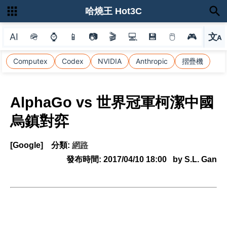
哈燒王 Hot3C
AI
🪖
⌚
📱
📷
🎬
💻
💾
🖱
🎮
文
A
選
Computex
Codex
NVIDIA
Anthropic
摺疊機
AlphaGo vs 世界冠軍柯潔中國
烏鎮對弈
[Google]
分類:
網路
發布時間:
2017/04/10 18:00
by S.L. Gan