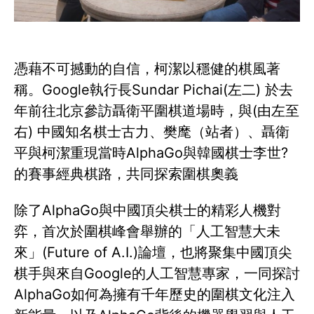
憑藉不可撼動的自信，柯潔以穩健的棋風著
稱。Google執行長Sundar Pichai(左二) 於去
年前往北京參訪聶衛平圍棋道場時，與(由左至
右) 中國知名棋士古力、樊麾（站者）、聶衛
平與柯潔重現當時AlphaGo與韓國棋士李世?
的賽事經典棋路，共同探索圍棋奧義
除了AlphaGo與中國頂尖棋士的精彩人機對
弈，首次於圍棋峰會舉辦的「人工智慧大未
來」(Future of A.I.)論壇，也將聚集中國頂尖
棋手與來自Google的人工智慧專家，一同探討
AlphaGo如何為擁有千年歷史的圍棋文化注入