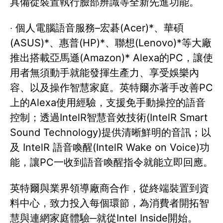
具備從裝置執行臉部辨識等全新先進功能。
‧ 個人電腦語音服務–宏碁(Acer)*、華碩
(ASUS)*、惠普(HP)*、聯想(Lenovo)*等大廠
推出搭載亞馬遜(Amazon)* Alexa的PC，讓使
用者無須動手就能發揮生產力、享受娛樂內
容、以及操作智慧家庭。英特爾亦著手改善PC
上的Alexa使用經驗，支援免手動操控的語音
控制；透過IntelR智慧音效技術(IntelR Smart
Sound Technology)提供清晰鮮明的音訊；以
及 IntelR 語音喚醒(IntelR Wake on Voice)功
能，讓PC一收到語音喚醒指令就能立即回應。
英特爾與業界領導廠商合作，從終端裝置到資
料中心，致力投入每個環節，為消費者開拓智
慧與連網家庭體驗─就從Intel Inside開始。