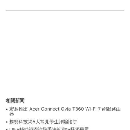
相關新聞
宏碁推出 Acer Connect Ovia T360 Wi-Fi 7 網狀路由
器
趨勢科技揭5大常見學生詐騙陷阱
LINE輔助認證詐騙手法近期狂騷擾民眾