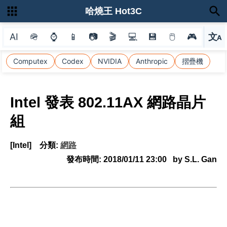
哈燒王 Hot3C
AI
🪖
⌚
📱
📷
🎬
💻
💾
🖱
🎮
文
A
選
Computex
Codex
NVIDIA
Anthropic
摺疊機
Intel 發表 802.11AX 網路晶片
組
[Intel]
分類:
網路
發布時間:
2018/01/11 23:00
by S.L. Gan