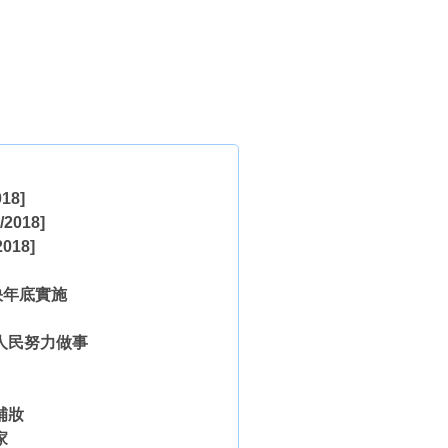
018]
/2018]
2018]
快年底實施
人民努力做事
補妝
家