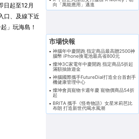
向「萬能應用」邁進
即日起至12月
網入口、及線下近
一起」玩海島！
市場快報
神腦年中慶開跑 指定商品最高贈2500神
腦幣 iPhone換電池最高省800元
燦坤3C家電年中慶開跑 指定商品5折起
滿額抽旅遊金
神腦國際攜手FutureDial打造全台首創手
機健康管理中心
燦坤會員寵物卡週年慶 寵物價商品54折
起
BRITA 攜手《怪奇物語》女星米莉芭比
布朗 打造新世代喝水風潮