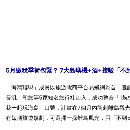
5月繳稅季荷包緊？ 7大島嶼機+酒+接駁「不
「海灣聯盟」成員以旅遊電商平台易飛網為首，邀
長汎、和旅等5家知名旅行社加入，成功整合「1航空
我一起玩海島」口號，計畫在7個月內衝刺離島觀光
有短期旅遊規劃，可選擇一探離島風光，用「不到