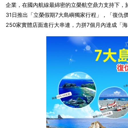
企業，在國內航線最綿密的立榮航空鼎力支持下，於
31日推出「立榮假期7大島嶼獨家行程」，「復仇價
250家實體店面進行大串連，力拼7個月內達成「海