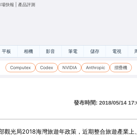
市場快報
|
產品評測
平板
相機
影音
筆電
儲存
電視
Computex
Codex
NVIDIA
Anthropic
摺疊機
發布時間:
2018/05/14 17:
通部觀光局2018海灣旅遊年政策，近期整合旅遊產業