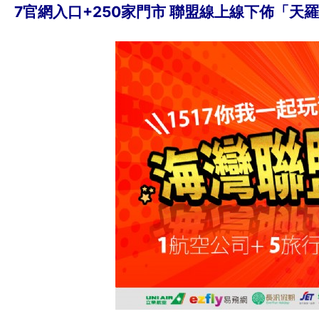
7官網入口+250家門市 聯盟線上線下佈「天