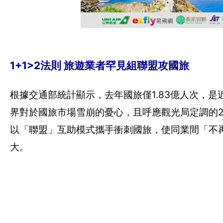
1+1>2法則 旅遊業者罕見組聯盟攻國旅
根據交通部統計顯示，去年國旅僅1.83億人次，是
界對於國旅市場雪崩的憂心，且呼應觀光局定調的2
以「聯盟」互助模式攜手衝刺國旅，使同業間「不再
大。