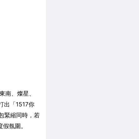
東南、燦星、
出「1517你
荷包緊縮同時，若
度假氛圍。