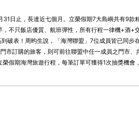
月31日止，長達近七個月。立榮假期7大島嶼共有9款
竿，不只飯店優質、航班彈性，所有行程一律機+酒+
P值高到破表！周昀生說，「海灣聯盟」7位成員皆已同步
門市訂購的旅客，則可前往聯盟中任一成員之門市、共
榮假期海灣旅遊行程，每筆訂單可獲得1次抽獎機會，