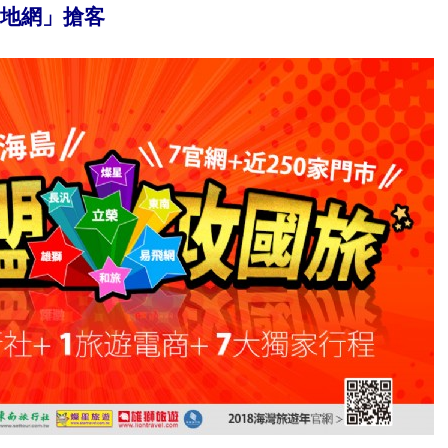
羅地網」搶客