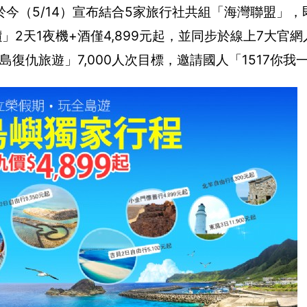
今（5/14）宣布結合5家旅行社共組「海灣聯盟」，
」2天1夜機+酒僅4,899元起，並同步於線上7大官
島復仇旅遊」7,000人次目標，邀請國人「1517你我