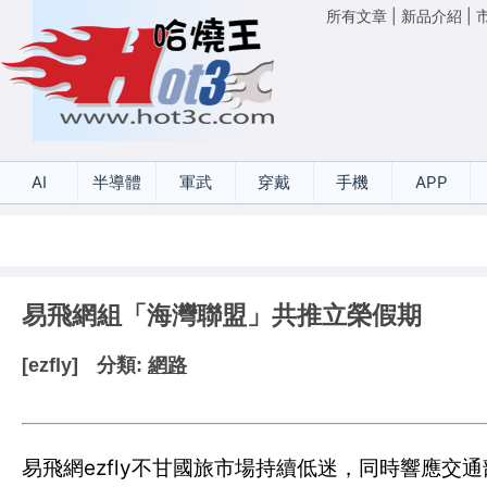
所有文章
|
新品介紹
|
AI
半導體
軍武
穿戴
手機
APP
易飛網組「海灣聯盟」共推立榮假期
[ezfly]
分類:
網路
易飛網ezfly不甘國旅市場持續低迷，同時響應交