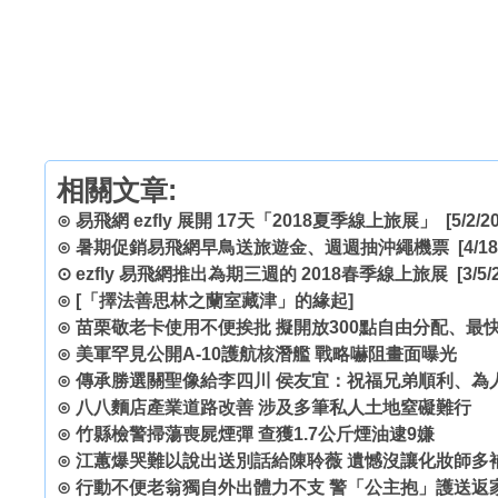
相關文章:
⊙
易飛網 ezfly 展開 17天「2018夏季線上旅展」
[5/2/2
⊙
暑期促銷易飛網早鳥送旅遊金、週週抽沖繩機票
[4/18
⊙
ezfly 易飛網推出為期三週的 2018春季線上旅展
[3/5/
⊙
[「擇法善思林之蘭室藏津」的緣起]
⊙
苗栗敬老卡使用不便挨批 擬開放300點自由分配、最
⊙
美軍罕見公開A-10護航核潛艦 戰略嚇阻畫面曝光
⊙
傳承勝選關聖像給李四川 侯友宜：祝福兄弟順利、為
⊙
八八麵店產業道路改善 涉及多筆私人土地窒礙難行
⊙
竹縣檢警掃蕩喪屍煙彈 查獲1.7公斤煙油逮9嫌
⊙
江蕙爆哭難以說出送別話給陳聆薇 遺憾沒讓化妝師多
⊙
行動不便老翁獨自外出體力不支 警「公主抱」護送返