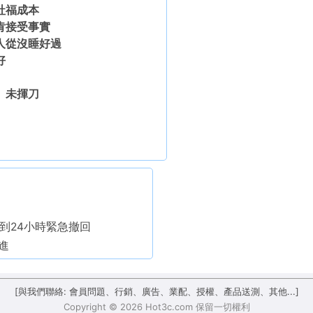
社福成本
肯接受事實
人從沒睡好過
好
、未揮刀
線不到24小時緊急撤回
進
[與我們聯絡: 會員問題、行銷、廣告、業配、授權、產品送測、其他...]
Copyright © 2026 Hot3c.com 保留一切權利