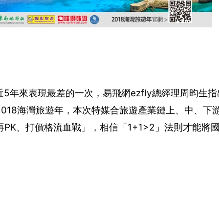
近5年來表現最差的一次，易飛網ezfly總經理周昀生
018海灣旅遊年，本次特媒合旅遊產業鏈上、中、下
PK、打價格流血戰」，相信「1+1>2」法則才能將