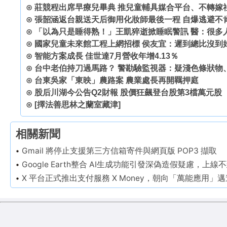
⊙
莊競程出席早療兒畢典 推兒童輔具媒合平台、不轉嫁
⊙
張韶涵返台親送天后御用化妝師最後一程 自爆逃避不
⊙
「以為只是睡得熟！」王凱猝逝掀睡眠警訊 醫：很多
⊙
國家兒童未來館工程上網招標 侯友宜：遲到總比沒到
⊙
智能方案成長 佳世達7月營收年增4.13％
⊙
台中老伯持刀過馬路？ 警勘驗監視器：疑淺色條狀物
⊙
台東吳家「東映」農路案 農業處長再開羈押庭
⊙
股后川湖今公告Q2財報 股價狂飆登台股第3檔萬元股
⊙
[擇法善思林之蘭室藏津]
相關新聞
Gmail 將停止支援第三方信箱寄件與網頁版 POP3 擷取
Google Earth整合 AI生成功能引發深偽造假疑慮，上
X 平台正式推出支付服務 X Money，朝向「萬能應用」邁