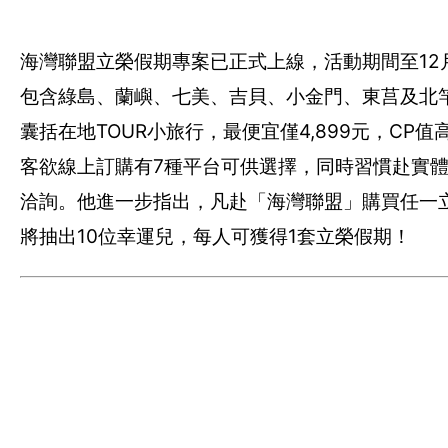
海灣聯盟立榮假期專案已正式上線，活動期間至12
包含綠島、蘭嶼、七美、吉貝、小金門、東莒及北
囊括在地TOUR小旅行，最便宜僅4,899元，C
客欲線上訂購有7種平台可供選擇，同時習慣赴實體
洽詢。他進一步指出，凡赴「海灣聯盟」購買任一立
將抽出10位幸運兒，每人可獲得1套立榮假期！