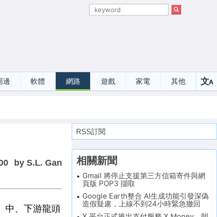
文
周邊
軟體
網路
遊戲
家電
其他
A
選
RSS訂閱
相關新聞
00
by S.L. Gan
Gmail 將停止支援第三方信箱寄件與網
頁版 POP3 擷取
Google Earth整合 AI生成功能引發深偽
造假疑慮，上線不到24小時緊急撤回
上、中、下游龍頭
X 平台正式推出支付服務 X Money，朝