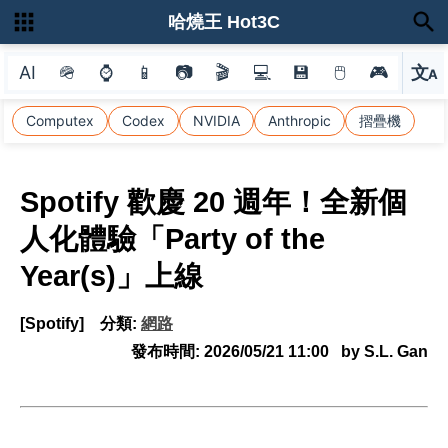
哈燒王 Hot3C
AI
🪖
⌚
📱
📷
🎬
💻
💾
🖱
🎮
文
A
選
Computex
Codex
NVIDIA
Anthropic
摺疊機
Spotify 歡慶 20 週年！全新個
人化體驗「Party of the
Year(s)」上線
[Spotify]
分類:
網路
發布時間:
2026/05/21 11:00
by S.L. Gan