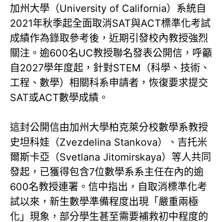
加州大學（University of California）系統自
2021年秋季起全面取消SAT與ACT標準化考試
成績作為錄取參考後，近期引發校內教授強烈
關注。逾600名UC教授聯名發表公開信，呼籲
自2027學年度起，針對STEM（科學、技術、
工程、數學）相關科系申請者，恢復要求提交
SAT或ACT數學成績。
這封公開信由加州大學柏克萊分校數學系教授
史坦科娃（Zvezdelina Stankova）、吉托米
爾斯卡亞（Svetlana Jitomirskaya）等人共同
發起，已獲得包含7位數學系系主任在內的逾
600名教授連署。信中指出，自取消標準化考
試以來，新生數學準備程度出現「嚴重兩極
化」現象，部分學生甚至需要補救初中程度的