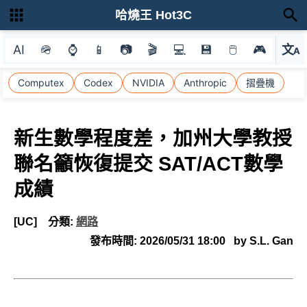
哈燒王 Hot3C
AI
🪖
⌚
📱
📷
🎬
💻
💾
🖱
🎮
文
A
選
Computex
Codex
NVIDIA
Anthropic
摺疊機
新生數學程度差，加州大學教授
聯名籲恢復提交 SAT/ACT數學
成績
[UC]
分類:
網路
發布時間:
2026/05/31 18:00
by S.L. Gan