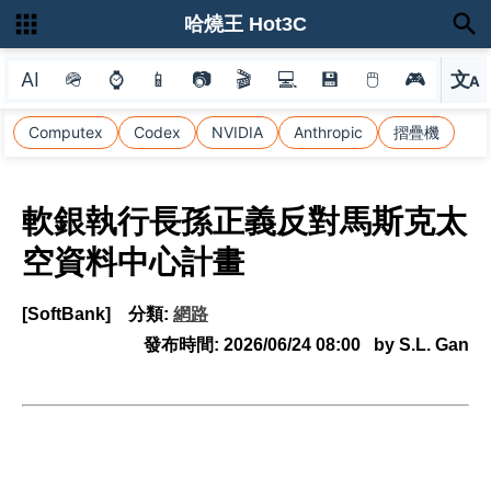
哈燒王 Hot3C
AI
🪖
⌚
📱
📷
🎬
💻
💾
🖱
🎮
文
A
選
Computex
Codex
NVIDIA
Anthropic
摺疊機
軟銀執行長孫正義反對馬斯克太
空資料中心計畫
[SoftBank]
分類:
網路
發布時間:
2026/06/24 08:00
by S.L. Gan