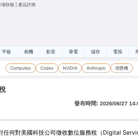
市場快報
|
產品評測
平板
相機
影音
筆電
儲存
電視
Computex
Codex
NVIDIA
Anthropic
摺疊機
稅
發布時間:
2026/06/27 14:
威脅對任何對美國科技公司徵收數位服務稅（Digital Servi