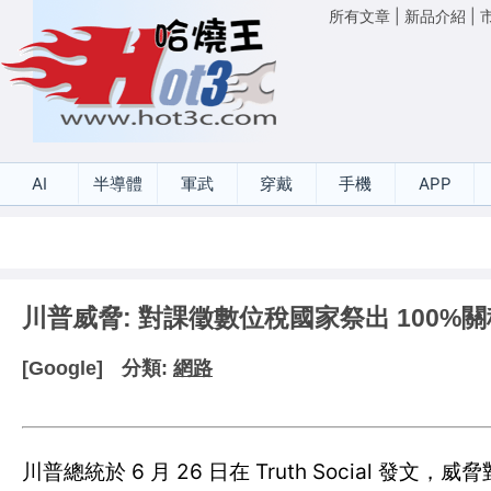
所有文章
|
新品介紹
|
AI
半導體
軍武
穿戴
手機
APP
川普威脅: 對課徵數位稅國家祭出 100%關
[Google]
分類:
網路
川普總統於 6 月 26 日在 Truth Social 發文，