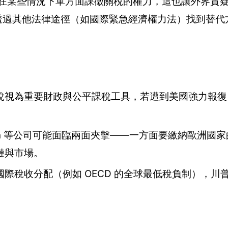
統在某些情況下單方面課徵關稅的權力，這也讓外界質
曾透過其他法律途徑（如國際緊急經濟權力法）找到替代
稅視為重要財政與公平課稅工具，若遭到美國強力報復
azon 等公司可能面臨兩面夾擊——一方面要繳納歐洲國
鏈與市場。
際稅收分配（例如 OECD 的全球最低稅負制），川