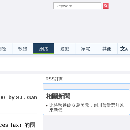
文
周邊
軟體
網路
遊戲
家電
其他
A
選
RSS訂閱
相關新聞
00
by S.L. Gan
比特幣跌破 6 萬美元，創川普當選前以
來新低
ces Tax）的國