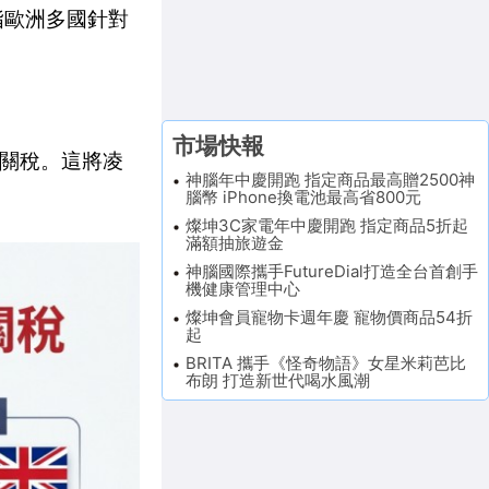
指歐洲多國針對
市場快報
 關稅。這將凌
神腦年中慶開跑 指定商品最高贈2500神
腦幣 iPhone換電池最高省800元
燦坤3C家電年中慶開跑 指定商品5折起
滿額抽旅遊金
神腦國際攜手FutureDial打造全台首創手
機健康管理中心
燦坤會員寵物卡週年慶 寵物價商品54折
起
BRITA 攜手《怪奇物語》女星米莉芭比
布朗 打造新世代喝水風潮