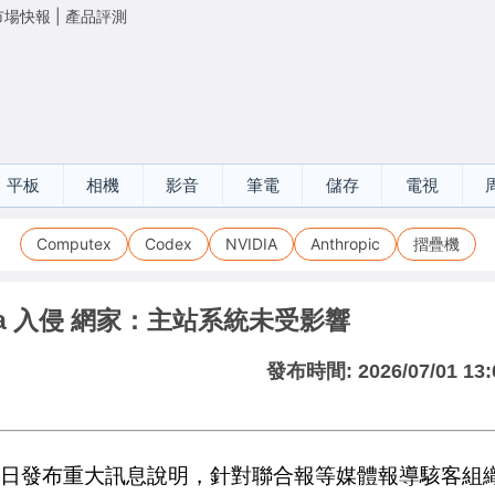
市場快報
|
產品評測
平板
相機
影音
筆電
儲存
電視
Computex
Codex
NVIDIA
Anthropic
摺疊機
ttra 入侵 網家：主站系統未受影響
發布時間:
2026/07/01 13:
發布重大訊息說明，針對聯合報等媒體報導駭客組織 Se