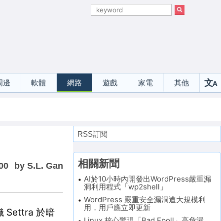
文
周邊
軟體
網路
遊戲
家電
其他
A
選
RSS訂閱
相關新聞
00
by S.L. Gan
AI於10小時內開發出WordPress嚴重漏
洞利用程式「wp2shell」
WordPress 嚴重安全漏洞遭大規模利
用，用戶應立即更新
ttra 於暗
Linux 核心驚現「Bad Epoll」高危漏