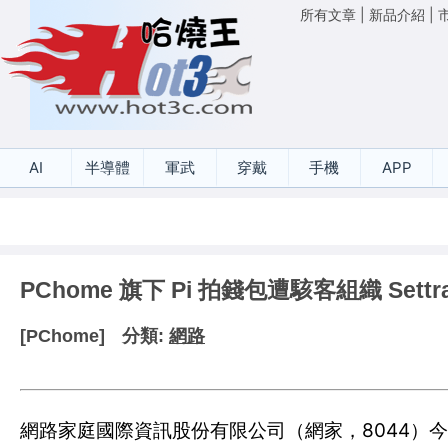
所有文章
|
新品介紹
|
AI
半導體
軍武
穿戴
手機
APP
PChome 旗下 Pi 拍錢包遭駭客組織 Se
[PChome]
分類:
網路
網路家庭國際資訊股份有限公司（網家，8044）今日