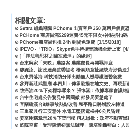
相關文章:
⊙
Settra 組織嘲諷 PChome 出賣客戶 350 萬用戶個資
⊙
PCHome 商店街滿$299運費45元不限次+神秘折扣碼
⊙
PChome商店街也推 24h 到貨免運費
[3/15/2018]
⊙
IPEVO -「TRIO」Skype免手持擴音話機全新上市
[4/
⊙
[「擇法善思林之蘭室藏津」的緣起]
⊙
台東吳家「東映」農路案 農業處長再開羈押庭
⊙
廖婉汝、謝政達棄監委提名 楊泰順竟扯總統府涉偽造
⊙
台東男落海 科技消防分隊出動無人機尋獲送醫急救
⊙
參拜新莊武聖廟 李四川：傳承發揚在地文史、再現新
⊙
致癌油20％下架標準哪來？ 張惇涵：依據專家會議結
⊙
台中住宅處公告驚見中國國徽 都發局要懲處了
⊙
宜蘭礁溪台9線事故熱點改善 和平路口將增設左轉道
⊙
三重家具行工安意外 水電工墜落電梯井6公尺昏迷
⊙
姜至剛稱裁示20％下架門檻 柯志恩批：政府不斷蓋黑
⊙
監院空窗「受理陳情卻無法辦理」陳培瑜轟藍白：人