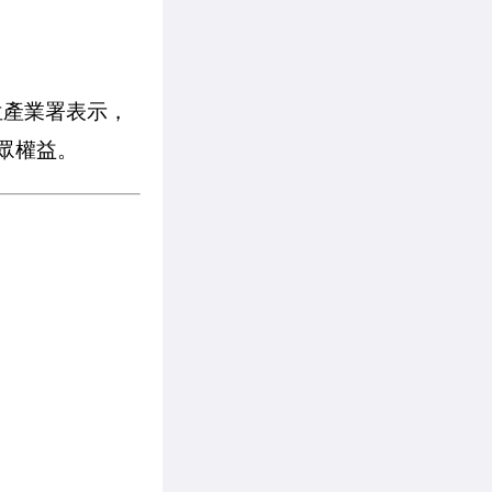
位產業署表示，
眾權益。