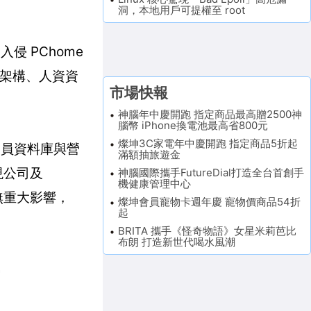
洞，本地用戶可提權至 root
入侵 PChome
統架構、人資資
市場快報
神腦年中慶開跑 指定商品最高贈2500神
腦幣 iPhone換電池最高省800元
燦坤3C家電年中慶開跑 指定商品5折起
會員資料庫與營
滿額抽旅遊金
發現公司及
神腦國際攜手FutureDial打造全台首創手
機健康管理中心
無重大影響，
燦坤會員寵物卡週年慶 寵物價商品54折
起
BRITA 攜手《怪奇物語》女星米莉芭比
布朗 打造新世代喝水風潮