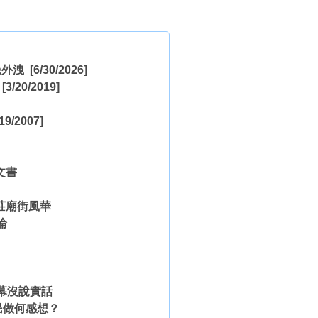
恐外洩
[6/30/2026]
[3/20/2019]
19/2007]
文書
莊廟街風華
論
幕沒說實話
民做何感想？