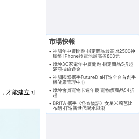
市場快報
神腦年中慶開跑 指定商品最高贈2500神
腦幣 iPhone換電池最高省800元
燦坤3C家電年中慶開跑 指定商品5折起
滿額抽旅遊金
神腦國際攜手FutureDial打造全台首創手
機健康管理中心
燦坤會員寵物卡週年慶 寵物價商品54折
行動，才能建立可
起
BRITA 攜手《怪奇物語》女星米莉芭比
布朗 打造新世代喝水風潮