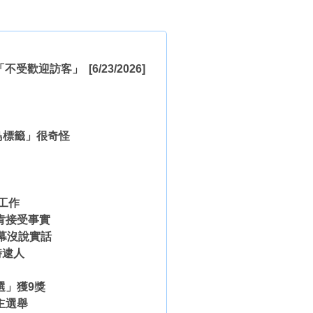
與「不受歡迎訪客」
[6/23/2026]
鳥標籤」很奇怪
工作
肯接受事實
幕沒說實話
時逮人
選」獲9獎
主選舉