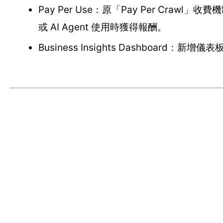
Pay Per Use：原「Pay Per Crawl
或 AI Agent 使用時獲得報酬。
Business Insights Dashboar