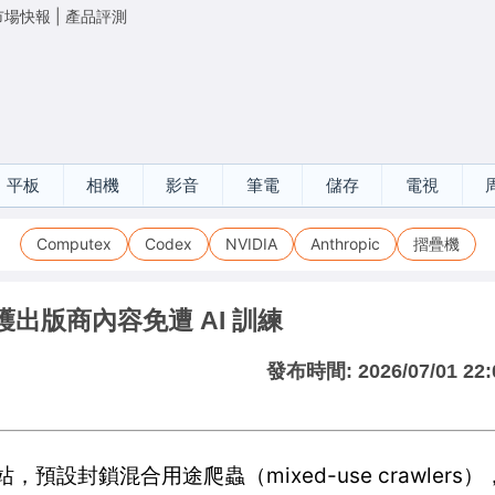
市場快報
|
產品評測
平板
相機
影音
筆電
儲存
電視
Computex
Codex
NVIDIA
Anthropic
摺疊機
保護出版商內容免遭 AI 訓練
發布時間:
2026/07/01 22:
站，預設封鎖混合用途爬蟲（mixed-use crawler