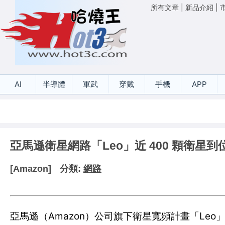
所有文章
|
新品介紹
|
AI
半導體
軍武
穿戴
手機
APP
亞馬遜衛星網路「Leo」近 400 顆衛星
[Amazon]
分類:
網路
亞馬遜（Amazon）公司旗下衛星寬頻計畫「Leo」（前