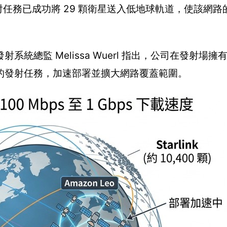
箭發射任務已成功將 29 顆衛星送入低地球軌道，使該網
統總監 Melissa Wuerl 指出，公司在發射場擁
的發射任務，加速部署並擴大網路覆蓋範圍。