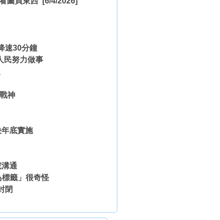
能看圖買東西
[6/4/2026]
降速30分鐘
人民努力做事
援
盟戰神
快年底實施
院溝通
鳥標籤」很奇怪
封閉