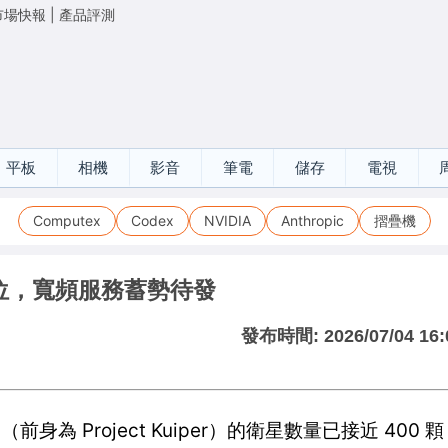
市場快報
|
產品評測
平板
相機
影音
筆電
儲存
電視
Computex
Codex
NVIDIA
Anthropic
摺疊機
到位，寬頻服務蓄勢待發
發布時間:
2026/07/04 16:
身為 Project Kuiper）的衛星數量已接近 400