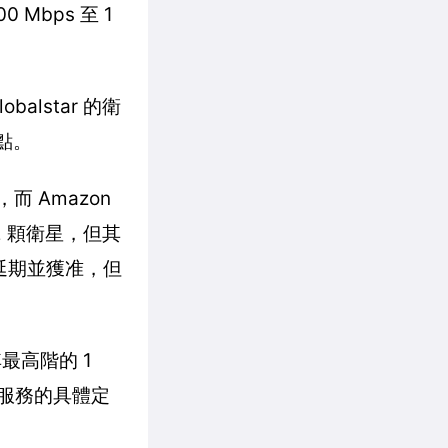
 Mbps 至 1
alstar 的衛
點。
，而 Amazon
2 顆衛星，但其
請延期並獲准，但
最高階的 1
其服務的具體定