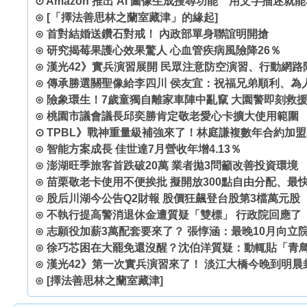
⊙
Amazon 推出 AI 圖像生成搜尋功能 用文字描述就
⊙
[「擇法善思林之蘭室藏津」的緣起]
⊙
首對結婚送鑽石對戒！ 內政部單身聯誼明開搶
⊙
研究揭莓果護心效果驚人 心血管疾病風險降26％
⊙
漢光42》實兵演習展開 民眾注意防空演習、行動網路
⊙
傳承勝選關聖像給李四川 侯友宜：祝福兄弟順利、為
⊙
險象環生！7歲童獨自離家車陣中亂竄 大園警即刻救
⊙
桃園市議會議長邱奕勝肯定敬老愛心卡擴大使用範圍
⊙
TPBL》戰神重量級補強來了！林庭謙複數年合約加
⊙
智能方案成長 佳世達7月營收年增4.13％
⊙
澎湖旺季旅客首跌破20萬 業者拋3問籲改善投資環境
⊙
苗栗敬老卡使用不便挨批 擬開放300點自由分配、最
⊙
股后川湖今公告Q2財報 股價狂飆登台股第3檔萬元股
⊙
不執行提高警消退休金遭質疑「雙標」 行政院回應了
⊙
志願役加薪3萬配套要來了？ 張惇涵：最晚10月向立
⊙
徐巧芯困在大罷免還沒醒？沈伯洋質疑：動輒貼「青
⊙
漢光42》第一次實兵演習來了！ 淡江大橋今晚到明晨
⊙
[擇法善思林之蘭室藏津]