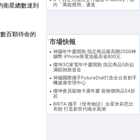
向「萬能應用」邁進
路的衛星總數達到
有數百顆待命的
市場快報
神腦年中慶開跑 指定商品最高贈2500神
腦幣 iPhone換電池最高省800元
燦坤3C家電年中慶開跑 指定商品5折起
滿額抽旅遊金
神腦國際攜手FutureDial打造全台首創手
機健康管理中心
燦坤會員寵物卡週年慶 寵物價商品54折
起
BRITA 攜手《怪奇物語》女星米莉芭比
布朗 打造新世代喝水風潮