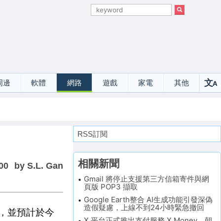
文
周邊
軟體
網路
遊戲
家電
其他
A
選
RSS訂閱
相關新聞
00
by S.L. Gan
Gmail 將停止支援第三方信箱寄件與網
頁版 POP3 擷取
Google Earth整合 AI生成功能引發深偽
造假疑慮，上線不到24小時緊急撤回
 顆，並預計於今
X 平台正式推出支付服務 X Money，朝