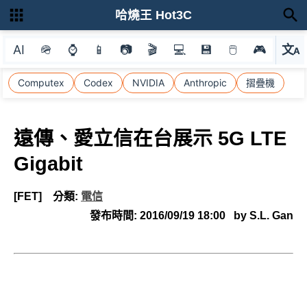
哈燒王 Hot3C
AI
🪖
⌚
📱
📷
🎬
💻
💾
🖱
🎮
文
A
選
Computex
Codex
NVIDIA
Anthropic
摺疊機
遠傳、愛立信在台展示 5G LTE
Gigabit
[FET]
分類:
電信
發布時間:
2016/09/19 18:00
by S.L. Gan