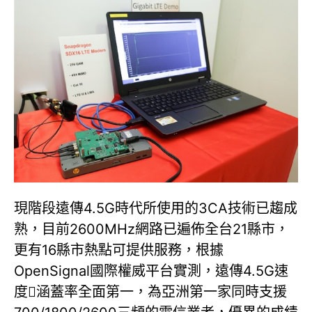
現階段遠傳4.5G時代所使用的3CA技術已趨成
熟，目前2600MHz網路已遍佈全台21縣市，
更有16縣市熱點可提供服務，根據
OpenSignal國際權威平台實測，遠傳4.5G速
度涵蓋率全面第一，為亞洲第一家同時支援