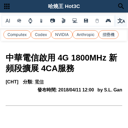
哈燒王 Hot3C
AI
🪖
⌚
📱
📷
🎬
💻
💾
🖱
🎮
文
A
選
Computex
Codex
NVIDIA
Anthropic
摺疊機
中華電信啟用 4G 1800MHz 新
頻段擴展 4CA服務
[CHT]
分類:
電信
發布時間:
2018/04/11 12:00
by S.L. Gan